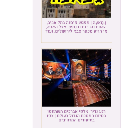
גַ'מַאעַה | מפגש פיסגה בתל אביב,
האחים הרבנים בנופש אצל האבא,
מי הגיע מכפר סבא לירושלים, ועוד
רגע נדיר: אלפי אברכים השתתפו
בסיום המסכת הגדול בעולם | צפו
בתיעודים המרהיבים