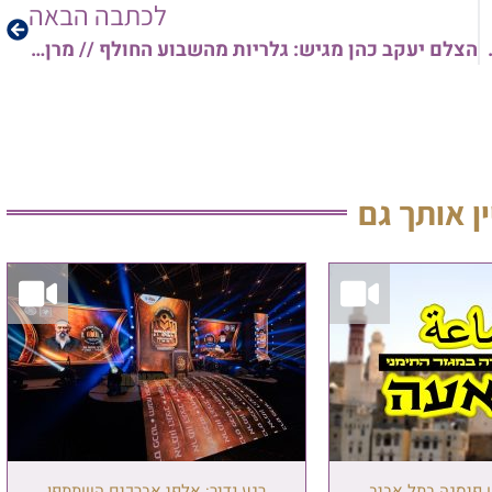
לכתבה הבאה
וני הקורונה // צפו
הצלם יעקב כהן מגיש: גלריות מהשבוע החולף // מרן הגר"ש בעדני במסיבת חומש ובניחום אבלים • הגר"י סרי נואם ועוד…
ין אותך גם
ש פיסגה בתל אביב,
רגע נדיר: אלפי אברכים השתתפו