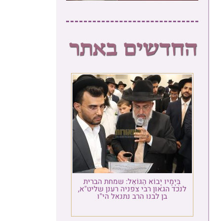
בְּיָמָיו יָבוֹא הַגּוֹאֵל: שמחת הברית
לנכד הגאון רבי צפניה רענן שליט"א,
בן לבנו הרב נתנאל הי"ו