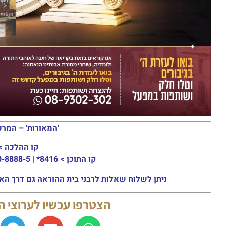
'המאורות' – המרכ
קו ההלכה >
קו התוכן >
8416* | 03-30-8888-5 | ארה"ב: 151-8613-0185
ניתן לשלוח שאלות לרבני בית ההוראה גם דרך האתר או באמצעות ה
הצטרפו עכשיו לערוצי 