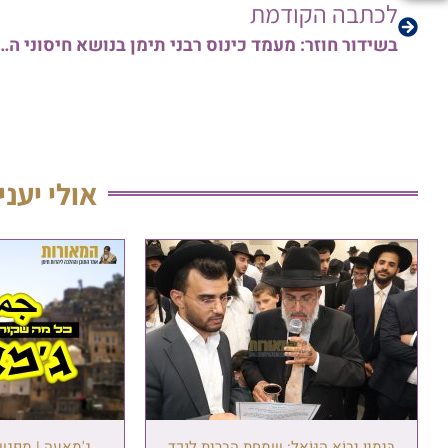
לכתבה הקודמת
בשידור חוזר: מעמד כינוס רבני תימן בנושא חיס
אולי יעני
בְּיָמָיו יָבוֹא הַגּוֹאֵל: שמחת הברית לנכד
גַ'מַאעַה | מפג