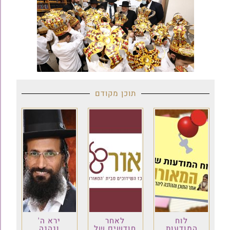
תוכן מקודם
לוח
לאחר
ירא ה'
המודעות
חודשים של
ונהנה