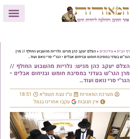
לתרומות >>
מכון הוצאה לאור
הפעילות שלנו
עלוני שבת
בית הוראה
חנות המאור
דף הבית
»
עידכונים
»
הצלם יעקב כהן מגיש: גלריות מהשבוע החולף // מרן
הגר"ש בעדני במסיבת חומש ובניחום אבלים • הגר"י סרי נואם ועוד…
הצלם יעקב כהן מגיש: גלריות מהשבוע החולף //
מרן הגר"ש בעדני במסיבת חומש ובניחום אבלים •
הגר"י סרי נואם ועוד…
מערכת המאורות
ט״ז טבת תשפ״א
18:51
אין תגובות
עקבו אחרינו בגוגל