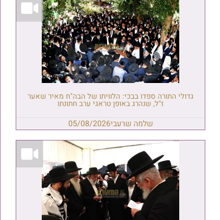
גדולי התורה ספדו בבכי: הלוויתו של הבה"ח מאיר שאער
ז"ל, שנהרג באופן טראגי ערב חתונתו
שלמה שרעבי
05/08/2026