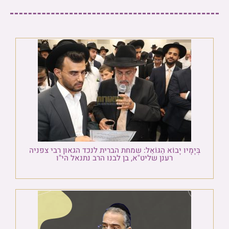
בְּיָמָיו יָבוֹא הַגּוֹאֵל: שמחת הברית לנכד הגאון רבי צפניה
רענן שליט"א, בן לבנו הרב נתנאל הי"ו