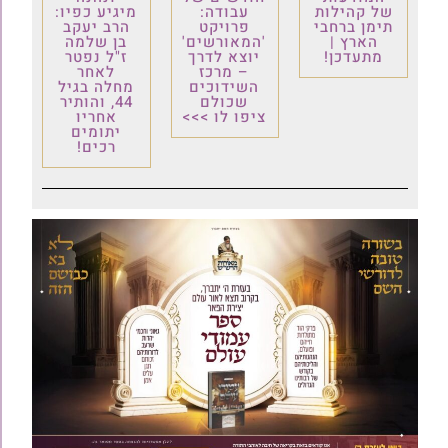
של קהילות
עבודה:
מיגיע כפיו:
תימן ברחבי
פרויקט
הרב יעקב
הארץ |
'המאורשים'
בן שלמה
מתעדכן!
יוצא לדרך
ז"ל נפטר
– מרכז
לאחר
השידוכים
מחלה בגיל
שכולם
44, והותיר
ציפו לו >>>
אחריו
יתומים
רכים!