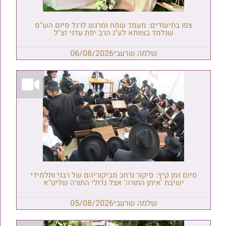
צפו בתיעודים: מעמד שמח ומרגש לרגל סיום הש"ס
שנלמד בצוותא לע"נ הרב יפת עדני זצ"ל
שלמה שרעבי
06/08/2026
סיום זמן קיץ: סיקור נרחב מביקוריהם של רבני ותלמידי
ישיבת 'איתן התורה' אצל גדולי התורה שליט"א
שלמה שרעבי
05/08/2026