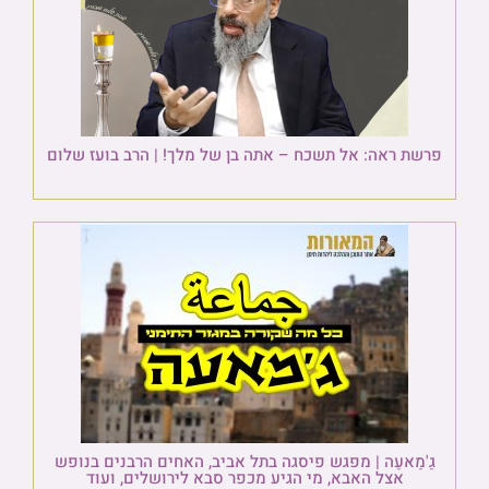
פרשת ראה: אל תשכח – אתה בן של מלך! | הרב בועז שלום
גַ'מַאעַה | מפגש פיסגה בתל אביב, האחים הרבנים בנופש
אצל האבא, מי הגיע מכפר סבא לירושלים, ועוד