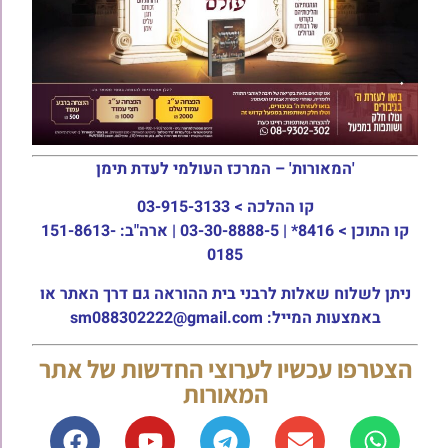
'המאורות' – המרכז העולמי לעדת תימן
קו ההלכה >
03-915-3133
קו התוכן >
8416* | 03-30-8888-5 | ארה"ב: 151-8613-
0185
ניתן לשלוח שאלות לרבני בית ההוראה גם דרך האתר או
באמצעות המייל: sm088302222@gmail.com
הצטרפו עכשיו לערוצי החדשות של אתר
המאורות