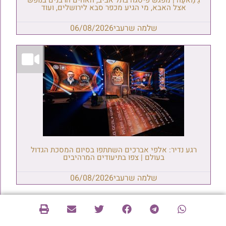
גַ'מַאעַה | מפגש פיסגה בתל אביב, האחים הרבנים בנופש
אצל האבא, מי הגיע מכפר סבא לירושלים, ועוד
שלמה שרעבי
06/08/2026
רגע נדיר: אלפי אברכים השתתפו בסיום המסכת הגדול
בעולם | צפו בתיעודים המרהיבים
שלמה שרעבי
06/08/2026