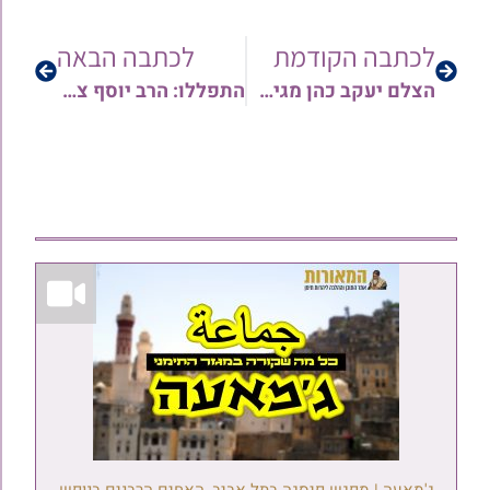
לכתבה הקודמת
לכתבה הבאה
הצלם יעקב כהן מגיש: גלריות מהשבוע החולף // מרן הגר"ש בעדני במסיבת חומש ובניחום אבלים • הגר"י סרי נואם ועוד…
התפללו: הרב יוסף צדוק נדבק בקורונה מורדם ומונשם וזקוק לתפילות שלנו!