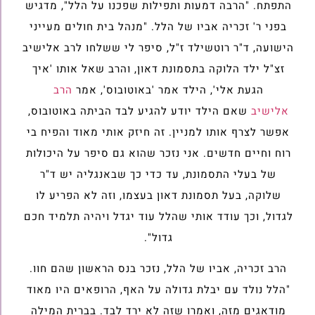
התפתח. "הרבה דמעות ותפילות שפכנו על הלל", מדגיש
בפני ר' זכריה אביו של הלל. "מנהל בית חולים מעייני
הישועה, ד"ר רוטשילד ז"ל, סיפר לי ששלחו לרב אלישיב
זצ"ל ילד הלוקה בתסמונת דאון, והרב שאל אותו 'איך
הגעת אלי', הילד אמר 'באוטובוס', אמר
הרב
אלישיב
שאם הילד יודע להגיע לבד הביתה באוטובוס,
אפשר לצרף אותו למניין. זה חיזק אותי מאוד והפיח בי
רוח וחיים חדשים. אני נזכר שהוא גם סיפר על היכולות
של בעלי התסמונת, עד כדי כך שבאנגליה יש ד"ר
שלוקה, בעל תסמונת דאון בעצמו, וזה לא הפריע לו
לגדול, וכך עודד אותי שהלל עוד יגדל ויהיה תלמיד חכם
גדול".
הרב זכריה, אביו של הלל, נזכר בנס הראשון שהם חוו.
"הלל נולד עם יבלת גדולה על האף, הרופאים היו מאוד
מודאגים מזה, ואמרו שזה לא ירד לבד. בברית המילה