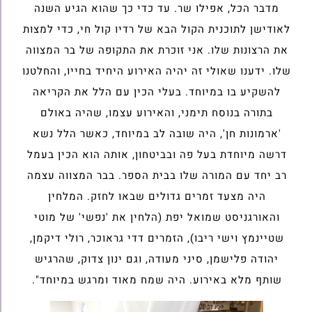
מדבר הכל, אפילו שר. עד כדי כך שהוא הגיע השנה
לאודישן לתוכנית הקול הבא של רדיו קול חי, כדי למצות
את הרצונות שלו. אני זוכרת את התקופה של בר המצווה
שלו. ידענו שאולי זה יהיה האירוע היחיד בחייו, והחלטנו
להשקיע בו במיוחד. בעלי הכין עם הלל את הקריאה
בתורה בנוסח תימני, והאירוע עצמו, שהיה באולם
'ארמונות חן', היה שובה לב במיוחד, כאשר הלל נשא
דרשה מיוחדת בעל פה ובביטחון, אותה הוא הכין בעמל
רב יחד עם המורה שלו בבית הספר. בבר המצווה עצמה
היה מצעד זמרים גדולים שבאו לחזק. המלחין
והאורגניסט שמואל יפת (הלחין את 'נפשי' של מוטי
שטיינמץ וישי ריבו), הזמרים דדי גראוכר, רולי דיקמן,
יהודה פלישמן, סיני מעודה, וגם ינון צדוק, שהרגיש
שותף מלא באירוע. היה שמח מאוד ומרגש במיוחד".