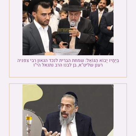
בְּיָמָיו יָבוֹא הַגּוֹאֵל: שמחת הברית לנכד הגאון רבי צפניה
רענן שליט"א, בן לבנו הרב נתנאל הי"ו