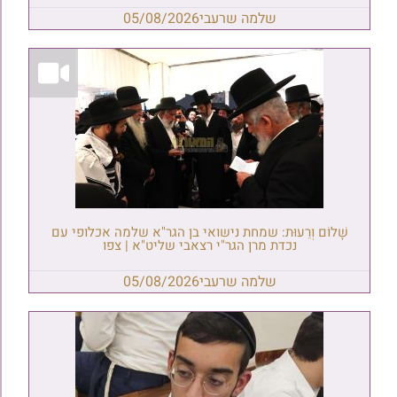
שלמה שרעבי
05/08/2026
שָׁלוֹם וְרֵעוּת: שמחת נישואי בן הגר"א שלמה אכלופי עם
נכדת מרן הגר"י רצאבי שליט"א | צפו
שלמה שרעבי
05/08/2026