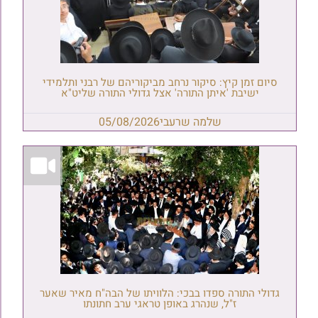
סיום זמן קיץ: סיקור נרחב מביקוריהם של רבני ותלמידי
ישיבת 'איתן התורה' אצל גדולי התורה שליט"א
שלמה שרעבי
05/08/2026
גדולי התורה ספדו בבכי: הלוויתו של הבה"ח מאיר שאער
ז"ל, שנהרג באופן טראגי ערב חתונתו