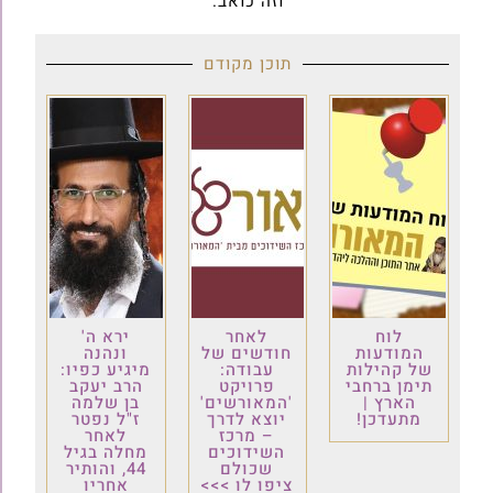
וזה כואב‎.
תוכן מקודם
לוח
לאחר
ירא ה'
המודעות
חודשים של
ונהנה
של קהילות
עבודה:
מיגיע כפיו:
תימן ברחבי
פרויקט
הרב יעקב
הארץ |
'המאורשים'
בן שלמה
מתעדכן!
יוצא לדרך
ז"ל נפטר
– מרכז
לאחר
השידוכים
מחלה בגיל
שכולם
44, והותיר
ציפו לו >>>
אחריו