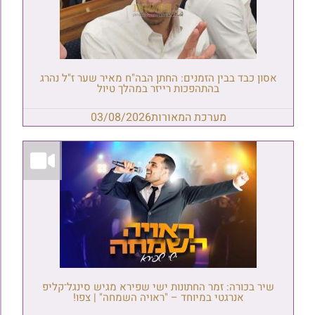
אסון כבד בבין הזמנים: החתן הבה"ח מאיר שער ז"ל נהרג
בהתהפכות רייזר במהלך טיול
מערכת המאורות
03/08/2026
שיר בכורה: זמר החתונות ישי שפירא מגיש סינגל־קליפ
אנרגטי במיוחד – "ראויה השמחה" | צפו!