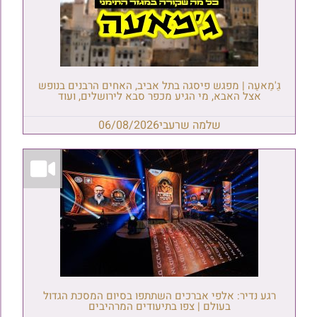
גַ'מַאעַה | מפגש פיסגה בתל אביב, האחים הרבנים בנופש
אצל האבא, מי הגיע מכפר סבא לירושלים, ועוד
שלמה שרעבי
06/08/2026
רגע נדיר: אלפי אברכים השתתפו בסיום המסכת הגדול
בעולם | צפו בתיעודים המרהיבים