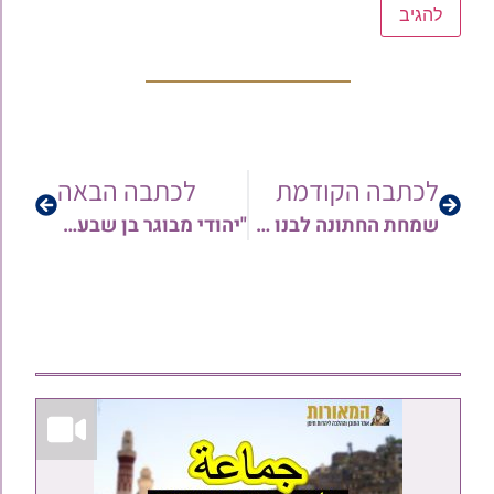
לכתבה הקודמת
לכתבה הבאה
שמחת החתונה לבנו של רב מרכז העיר אלעד, הגאון הגדול רבי ברוך עוקשי שליט"א | גלריה נרחבת
"יהודי מבוגר בן שבעים בא לסליחות ורעד מהתרגשות" – ראש כולל 'מאורות הרש"ש' בנס ציונה, הגאון רבי אליה טובים שליט"א בסיפור מרגש | צפו בוידאו!