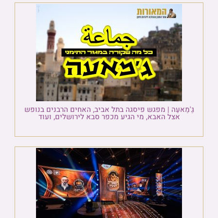
גַ'מַאעַה | מפגש פיסגה בתל אביב, האחים הרבנים בנופש
אצל האבא, מי הגיע מכפר סבא לירושלים, ועוד