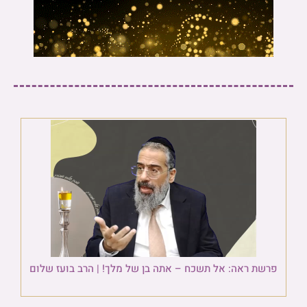
פרשת ראה: אל תשכח – אתה בן של מלך! | הרב בועז שלום