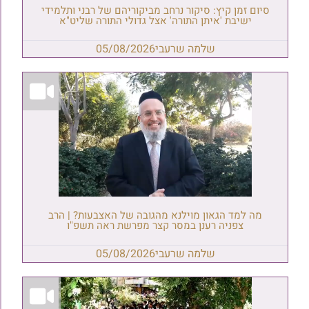
סיום זמן קיץ: סיקור נרחב מביקוריהם של רבני ותלמידי
ישיבת 'איתן התורה' אצל גדולי התורה שליט"א
שלמה שרעבי
05/08/2026
מה למד הגאון מוילנא מהגובה של האצבעות? | הרב
צפניה רענן במסר קצר מפרשת ראה תשפ"ו
שלמה שרעבי
05/08/2026