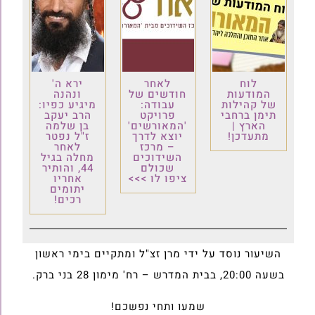
לוח
לאחר
ירא ה'
המודעות
חודשים של
ונהנה
של קהילות
עבודה:
מיגיע כפיו:
תימן ברחבי
פרויקט
הרב יעקב
הארץ |
'המאורשים'
בן שלמה
מתעדכן!
יוצא לדרך
ז"ל נפטר
– מרכז
לאחר
השידוכים
מחלה בגיל
שכולם
44, והותיר
ציפו לו >>>
אחריו
יתומים
רכים!
השיעור נוסד על ידי מרן זצ"ל ומתקיים בימי ראשון
בשעה 20:00, בבית המדרש – רח' מימון 28 בני ברק.
שמעו ותחי נפשכם!