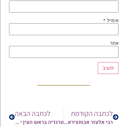
אימייל
*
אתר
לכתבה הקודמת
לכתבה הבאה
רבי אלעזר אבוחצירא זי"ע צעק ו…לא תאמינו מה היה בסוף | הרב יהודה סעדיה
טרגדיה בראש העין • מי האשם האמיתי?! | הרב יצחק מעודה