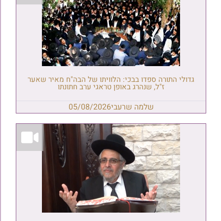
גדולי התורה ספדו בבכי: הלוויתו של הבה"ח מאיר שאער
ז"ל, שנהרג באופן טראגי ערב חתונתו
שלמה שרעבי
05/08/2026