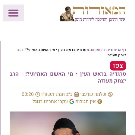
לתרומות >>
מכון הוצאה לאור
הפעילות שלנו
עלוני שבת
בית הוראה
חנות המאור
דף הבית
»
יהדות ואמונה
»
טרגדיה בראש העין • מי האשם האמיתי?! | הרב
יצחק מעודה
צפו
טרגדיה בראש העין • מי האשם האמיתי?! | הרב
יצחק מעודה
שלמה שרעבי
כ״ב תמוז תשפ״ו
00:20
אין תגובות
עקבו אחרינו בגוגל