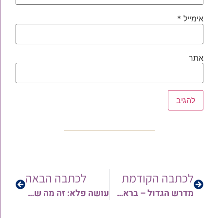
אימייל
*
אתר
לכתבה הקודמת
לכתבה הבאה
מדרש הגדול – בראשית פרק ד' | הרב עמרם קורח
עושה פלא: זה מה שסיפר לי יהודי בדרכי להילולת הצדיק מעג'ור זי"ע | הרב ישי יפת