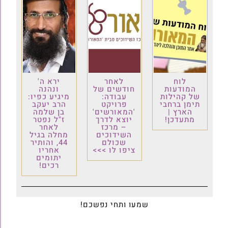
לוח
לאחר
ירא ה'
המודעות
חודשים של
ונהנה
של קהילות
עבודה:
מיגיע כפיו:
תימן ברחבי
פרויקט
הרב יעקב
הארץ |
'המאורשים'
בן שלמה
מתעדכן!
יוצא לדרך
ז"ל נפטר
– מרכז
לאחר
השידוכים
מחלה בגיל
שכולם
44, והותיר
ציפו לו >>>
אחריו
יתומים
רכים!
שמעו ותחי נפשכם!