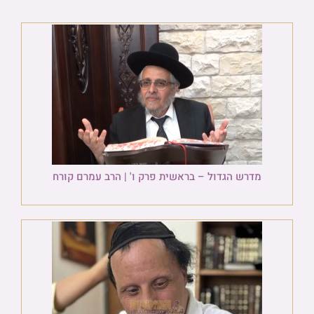
מדרש הגדול – בראשית פרק ו' | הרב עמרם קורח