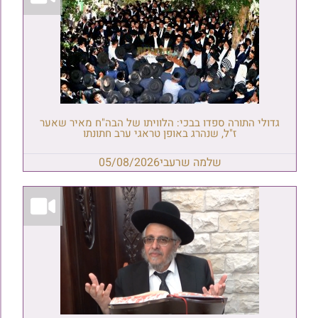
גדולי התורה ספדו בבכי: הלוויתו של הבה"ח מאיר שאער
ז"ל, שנהרג באופן טראגי ערב חתונתו
שלמה שרעבי
05/08/2026