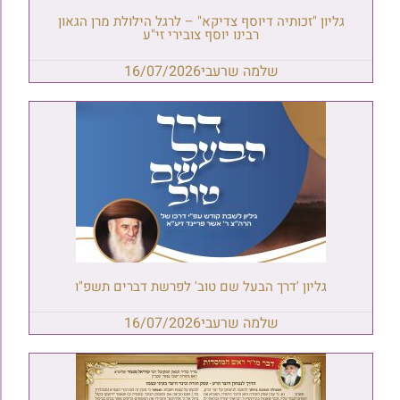
גליון "זכותיה דיוסף צדיקא" – לרגל הילולת מרן הגאון
רבינו יוסף צובירי זי"ע
שלמה שרעבי
16/07/2026
גליון 'דרך הבעל שם טוב' לפרשת דברים תשפ"ו
שלמה שרעבי
16/07/2026