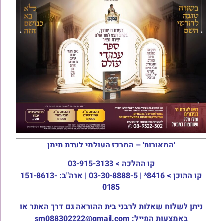
'המאורות' – המרכז העולמי לעדת תימן
קו ההלכה >
03-915-3133
קו התוכן >
8416* | 03-30-8888-5 | ארה"ב: 151-8613-
0185
ניתן לשלוח שאלות לרבני בית ההוראה גם דרך האתר או
באמצעות המייל: sm088302222@gmail.com