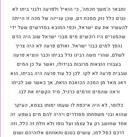
ומבאר ה'משך חכמה', כי הואיל ולפרעה ולבני ביתו לא
נגרם כלל נזק ממכת דם, שכן עניינה של מכה זו הייתה
להעשיר את עם ישראל, וכפי המובא במדרשים שעל ידי
שהמצרים היו רוכשים מים מבני ישראל שוב היה הדם
נהפך למים כבני ישראל. ואולם פרעה לא היה צריך
לשלם, שהרי משה רבינו גדל בביתו וכבר הוציא פרעה
בעבורו הוצאות מרובות בגידולו, ואשר על כן המים
שבבית פרעה לא לקו. לכן כל עוד פרעה היה בביתו, הוא
דאג מאד מן המכה הכואבת הזאת, אך כאשר שב לביתו
וראה שהמים זורמים כרגיל, מיד הקשיח את לבו.
כלומר, לא היה איכפת לו שעמו ימותו בצמא, העיקר
שהוא ובני משפחתו מסודרים ויהיה להם מים בשפע. זה
אחד שחושב רק על עצמו ועל גופו ולא זולת זה כלל, וזה
דרכם כסל למו, עושים בטנם ותאוותם אלוהיהם ושום