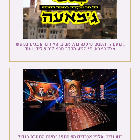
גַ'מַאעַה | מפגש פיסגה בתל אביב, האחים הרבנים בנופש
אצל האבא, מי הגיע מכפר סבא לירושלים, ועוד
רגע נדיר: אלפי אברכים השתתפו בסיום המסכת הגדול