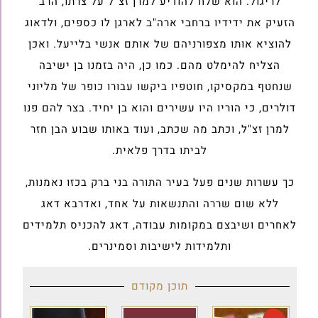
לריגול. הוא שלח להודיע למרן זצ"ל על צרתו, הרב
הזעיק את ידידיו ברחבי ארה"ב לארגן לו כספים, ולדאוג
להוציא אותו מצפורניהם של אותם אנשי בלייעל. ואכן
הצליח להימלט מהם. כמו כן, היה בזמנו בן ישיבה
שנחטף במקסיקו, חוטפיו ביקשו עבורו כופר של מליוני
דולרים, כי הוריו היו עשירים והוא בן יחיד. בצר להם פנו
למרן זצ"ל, וכתב מה שכתב, ועוד באותו שבוע הבן חזר
לביתו בדרך פלאית.
כך עשרות שנים פעל בעיר התורה בני ברק בכזו נאמנות,
ללא שום שררה והתנשאות על אחד, ואדרבא דאג
לאחרים ושיבצם במקומות עבודה, דאג להכניס תלמידים
ותלמידות לישיבות וסמינרים.
תוכן מקודם