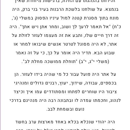
זהירותו בהנהגתו עם הזולת, ברגישות מיוחדת שאין
בנמצא. על שולחנו בלשכת הרבנות בעיר בני ברק, היה
מונח בתוך מסגרת קטנה למול עיניו הפסוק במשלי (ג',
כ"ח) "אל תאמר לרעך לך ושוב, ומחר אתן ויש אתך". היה
זה דרך חיים שלו, ותבע את זה מעצמו לעזור לזולת על
אתר, לא היה מסוגל לטרטר אנשים שיבואו למחר או
שבוע הבא. תדיר היה אומר על כך, כי על זה נאמר
(משלי י"ג, י"ב) "תוחלת ממושכה מחלת לב".
על אתר היה פועל עבור כל מי שהיה בידו לעזור. הן
בכספים, עבודה, שידוך, יעוץ, רבנים גדולים ומנהיגי
ציבור היו שוחרים לפתחו ומסתודדים עמו איך וכיצד
לנהוג, וחכמתו עמדה לו ובתבונה רבה היה מנהיגם בדרכי
נועם ובשמחת לבב.
היה יהודי שנכלא בכלא באחד מארצות ערב בחשד