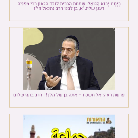
בְּיָמָיו יָבוֹא הַגּוֹאֵל: שמחת הברית לנכד הגאון רבי צפניה
רענן שליט"א, בן לבנו הרב נתנאל הי"ו
פרשת ראה: אל תשכח – אתה בן של מלך! | הרב בועז שלום