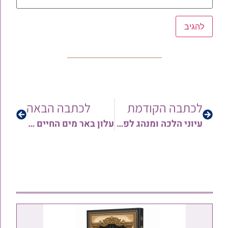
לכתבה הקודמת
לכתבה הבאה
עיוני הלכה ומנהג לפרשת וארא ה'תשפ"א | בדין שומע כעונה בחילוקי מנהגים על ארבע כוסות | הרב משה יפת
עלון באר מים החיים לפרשת וארא תשפ”א | בו מובא מתורתו של הגאון הרב שלמה יהודה – הינוקא | לעיון והורדה