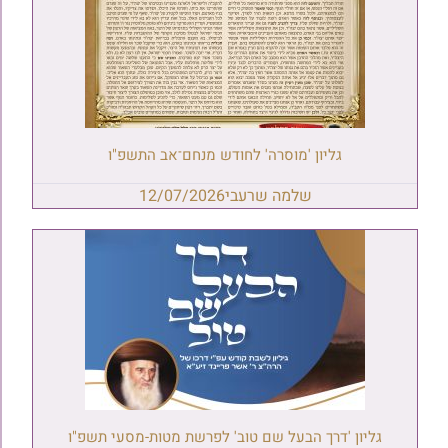
גליון 'מוסרה' לחודש מנחם־אב התשפ"ו
שלמה שרעבי
12/07/2026
גליון 'דרך הבעל שם טוב' לפרשת מטות-מסעי תשפ"ו