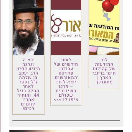
לוח
לאחר
ירא ה'
המודעות
חודשים של
ונהנה
של קהילות
עבודה:
מיגיע כפיו:
תימן ברחבי
פרויקט
הרב יעקב
הארץ |
'המאורשים'
בן שלמה
מתעדכן!
יוצא לדרך
ז"ל נפטר
– מרכז
לאחר
השידוכים
מחלה בגיל
שכולם
44, והותיר
ציפו לו >>>
אחריו
יתומים
רכים!