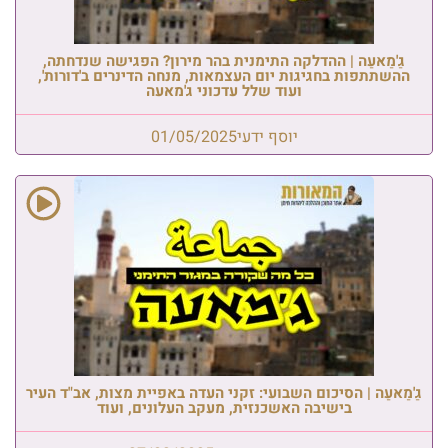
גַ'מַאעַה | ההדלקה התימנית בהר מירון? הפגישה שנדחתה,
ההשתתפות בחגיגות יום העצמאות, מנחה הדינרים ב'דורות',
ועוד שלל עדכוני ג'מאעה
יוסף ידעי
01/05/2025
גַ'מַאעַה | הסיכום השבועי: זקני העדה באפיית מצות, אב"ד העיר
בישיבה האשכנזית, מעקב העלונים, ועוד