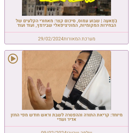
גַ'מַאעַה | שבוע עמוס, סיכום קצר: מאחורי הקלעים של
הבחירות המקומיות, המוניציפאלי שבירמץ, ועוד ועוד
מערכת המאורות
29/02/2024
מיוחד: קריאת התורה וההפטרה לשבת וראש חודש מפי החזן
אדיר ושדי
שלמה שרעבי
09/02/2024