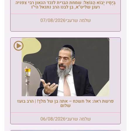
בְּיָמָיו יָבוֹא הַגּוֹאֵל: שמחת הברית לנכד הגאון רבי צפניה
רענן שליט"א, בן לבנו הרב נתנאל הי"ו
שלמה שרעבי
07/08/2026
פרשת ראה: אל תשכח – אתה בן של מלך! | הרב בועז
שלום
שלמה שרעבי
06/08/2026