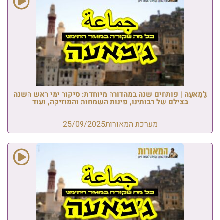
גַ'מַאעַה | פותחים שנה במהדורה מיוחדת: סיקור ימי ראש השנה
בצילם של רבותינו, פינות השמחות והמוזיקה, ועוד
מערכת המאורות
25/09/2025