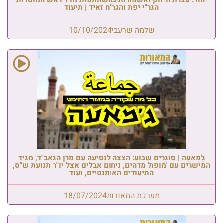
הגר"י יפת והגר"ח זאיד | תיעוד
שלמה שרעבי
10/10/2024
גַ'מַאעַה | סוגרים שבוע: הצצה לנסיעה עם מרן הגאב"ד, מגיד
המישרים עם 'מופת' מדהים, ניחום אבלים אצל יו"ר תנועת ש"ס,
התיעודים האותנטיים, ועוד
מערכת המאורות
18/07/2024