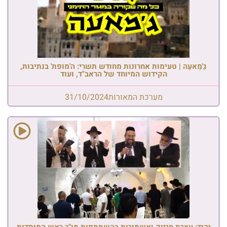
גַ'מַאעַה | טעימות אחרונות מחודש תשרי: ה'מופת' בנתיבות,
הקידוש המיוחד של הראב"ד, ועוד
מערכת המאורות
31/10/2024
יהוד: עצרת חיזוק ואשמורות בהשתתפות מו"ר ראש המוסדות