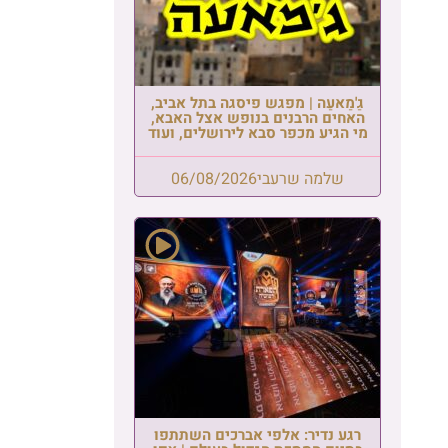
גַ'מַאעַה | מפגש פיסגה בתל אביב,
האחים הרבנים בנופש אצל האבא,
מי הגיע מכפר סבא לירושלים, ועוד
שלמה שרעבי
06/08/2026
רגע נדיר: אלפי אברכים השתתפו