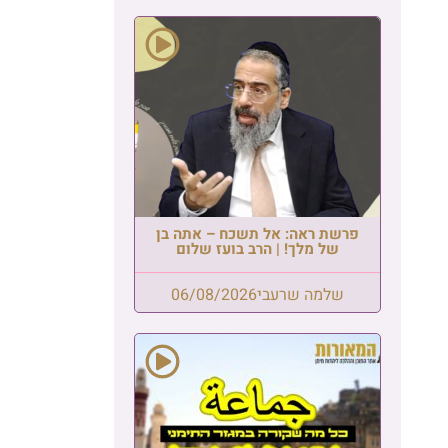
פרשת ראה: אל תשכח – אתה בן
של מלך! | הרב בועז שלום
שלמה שרעבי
06/08/2026