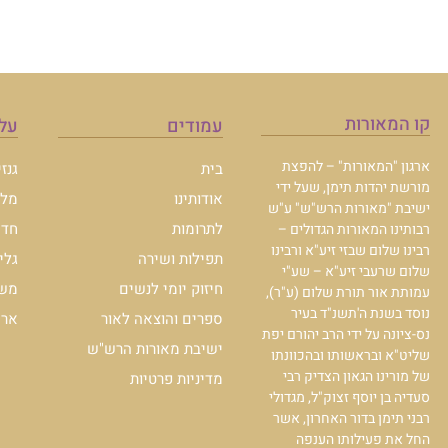
קו המאורות
עמודים
עלו
ארגון "המאורות" – להפצת
בית
גנז
מורשת יהדות תימן, שעל ידי
אודותינו
מלכ
ישיבת "מאורות הרש"ש" ע"ש
לתרומות
חדש
רבותינו המאורות הגדולים –
רבינו שלום שבזי זיע"א ורבינו
תפילות ושירה
גלי
שלום שרעבי זיע"א – שע"י
חיזוק יומי לנשים
משכ
עמותת אור תורת שלום (ע"ר),
נוסד בשנת ה'תשנ"ד בעיר
ספרים והוצאה לאור
ארכי
נס-ציונה על ידי הרב יהורם יפת
ישיבת מאורות הרש"ש
שליט"א ובראשותו ובהכוונתו
של מורינו הגאון הצדיק רבי
מדיניות פרטיות
סעדיה בן יוסף זצוק"ל, מגדולי
רבני תימן בדור האחרון, אשר
החל את פעילותו הענפה