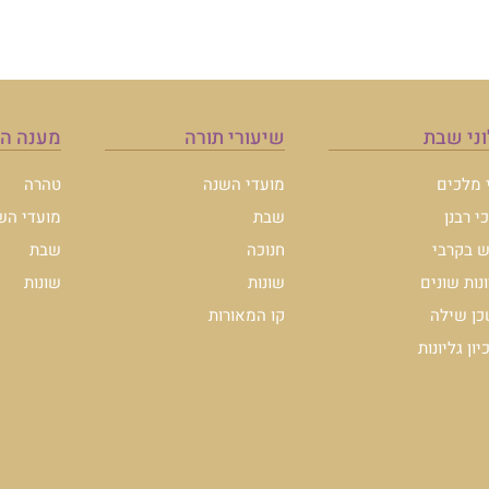
ני שבת
שיעורי תורה
מענה ה
י מלכים
מועדי השנה
טהרה
י רבנן
שבת
מועדי הש
 בקרבי
חנוכה
שבת
ונות שונים
שונות
שונות
ן שילה
קו המאורות
ון גליונות