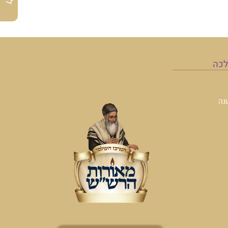
לכה
נה