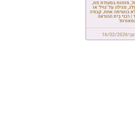
בְּיָמָיו יָבוֹא הַגּוֹאֵל: שמחת הבר
לנכד הגאון רבי צפניה רענן
שליט"א, בן לבנו הרב נתנאל הי
שלמה שרעבי
07/08/2026