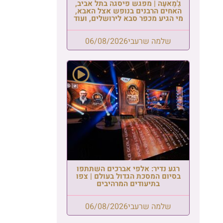
ב,
א,
עוד
פו
פו