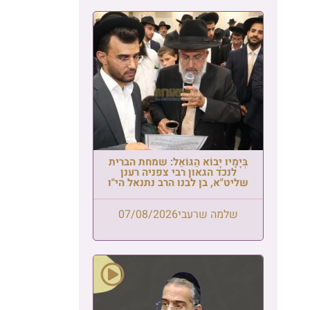
ית
"ו