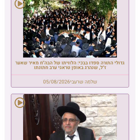
גדולי התורה ספדו בבכי: הלוויתו של הבה"ח מאיר שאער
ז"ל, שנהרג באופן טראגי ערב חתונתו
שלמה שרעבי
05/08/2026