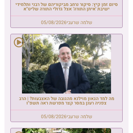
סיום זמן קיץ: סיקור נרחב מביקוריהם של רבני ותלמידי
ישיבת 'איתן התורה' אצל גדולי התורה שליט"א
שלמה שרעבי
05/08/2026
מה למד הגאון מוילנא מהגובה של האצבעות? | הרב
צפניה רענן במסר קצר מפרשת ראה תשפ"ו
שלמה שרעבי
05/08/2026