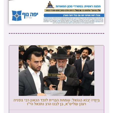
בְּיָמָיו יָבוֹא הַגּוֹאֵל: שמחת הברית לנכד הגאון רבי צפניה
רענן שליט"א, בן לבנו הרב נתנאל הי"ו