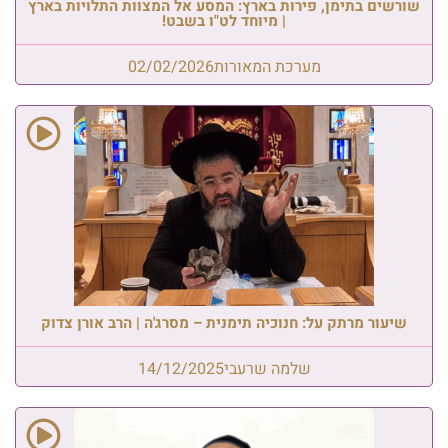
שורשים בתימן, פירות בארץ: המסע אל המצוות התלויות בארץ
| מיוחד לט"ו בשבט!
מערכת המאורות
02/02/2026
שיעור מרתק על: חנוכיה תימנית – מסרג'ה | הרב אורן צדוק
שלמה שרעבי
14/12/2025