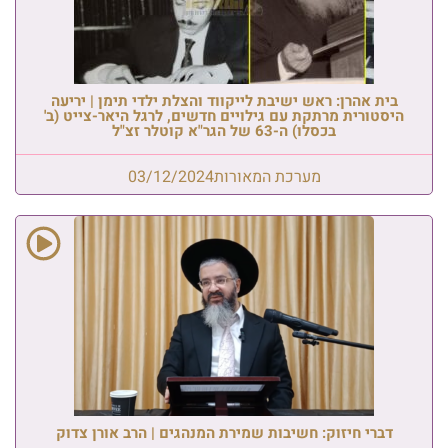
בית אהרן: ראש ישיבת לייקווד והצלת ילדי תימן | יריעה
היסטורית מרתקת עם גילויים חדשים, לרגל היאר-צייט (ב'
בכסלו) ה-63 של הגר"א קוטלר זצ"ל
מערכת המאורות
03/12/2024
דברי חיזוק: חשיבות שמירת המנהגים | הרב אורן צדוק