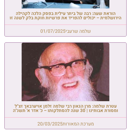
הוראת שעה: רבה של ביתר עילית בפסק הלכה לקהילה
הירושלמית – יכולים להפריד את פרשיות חוקת בלק לשנה זו
שלמה שרעבי
01/07/2025
עטרת שלמה: מרן הגאון רבי שלמה זלמן אויערבאך זצ"ל
ומסורת אבותינו | 30 שנה להסתלקותו – כ' אדר א' תשנ"ה
מערכת המאורות
20/03/2025