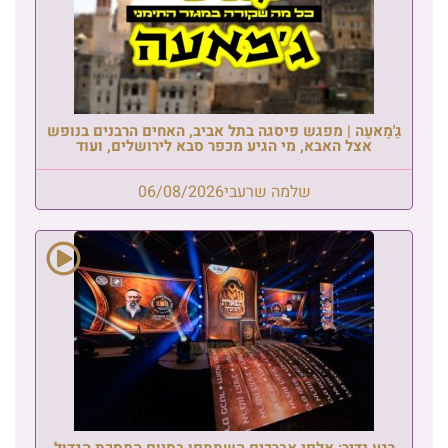
גַ'מַאעַה | מפגש פיסגה בתל אביב, האחים הרבנים בנופש
אצל האבא, מי הגיע מכפר סבא לירושלים, ועוד
שלמה שרעבי
06/08/2026
רגע נדיר: אלפי אברכים השתתפו בסיום המסכת הגדול