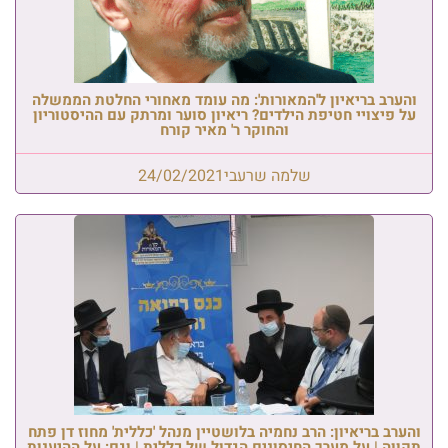
והערב בריאיון ל'המאורות': מה עומד מאחורי החלטת הממשלה
על פיצויי חטיפת הילדים? ריאיון סוער ומרתק עם ההיסטוריון
והחוקר ר' מאיר קורח
שלמה שרעבי
24/02/2021
והערב בריאיון: הרב נחמיה בלושטיין מנהל 'כללית' מחוז דן פתח
תקווה | על מערך החיסונים הגדול של כללית | וגם: על ההיענות