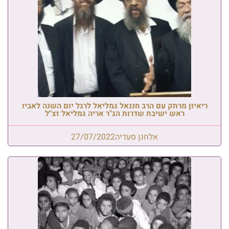
ריאיון מרתק עם הרב חננאל גמליאל לרגל יום השנה לאביו
ראש ישיבת שדרות הג"ר אריה גמליאל זצ"ל
אלחנן סעדיה
27/07/2022