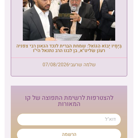
בְּיָמָיו יָבוֹא הַגּוֹאֵל: שמחת הברית לנכד הגאון רבי צפניה
רענן שליט"א, בן לבנו הרב נתנאל הי"ו
שלמה שרעבי
07/08/2026
להצטרפות לרשימת התפוצה של קו
המאורות
הרשמה