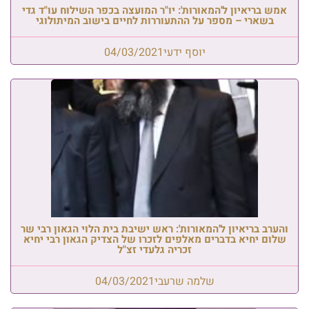
אמש בריאיון ל'המאורות': יו"ר המועצה בכפר השילוח עו"ד גדי
בשארי – מספר על ההתעוררות לחיים בישוב המיתולוגי
יוסף ידעי
04/03/2021
והערב בריאיון ל'המאורות': ראש ישיבת בית הלוי הגאון רבי שר
שלום יחיא בדברים מאלפים לזכרו של הצדיק הגאון רבי יחיא
זכריה גלעדי זצ"ל
שלמה שרעבי
04/03/2021