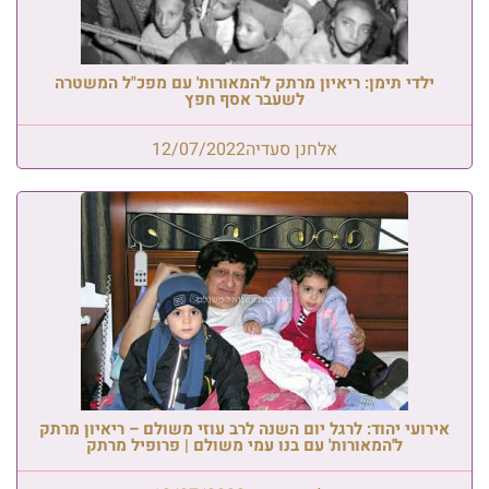
ילדי תימן: ריאיון מרתק ל'המאורות' עם מפכ"ל המשטרה
לשעבר אסף חפץ
אלחנן סעדיה
12/07/2022
אירועי יהוד: לרגל יום השנה לרב עוזי משולם – ריאיון מרתק
ל'המאורות' עם בנו עמי משולם | פרופיל מרתק