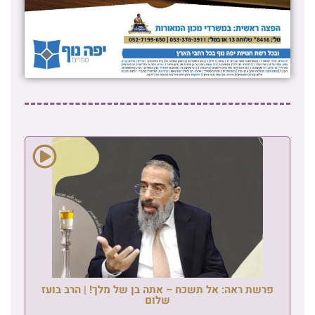
פרשת ראה: אל תשכח – אתה בן של מלך! | הרב בועז
שלום