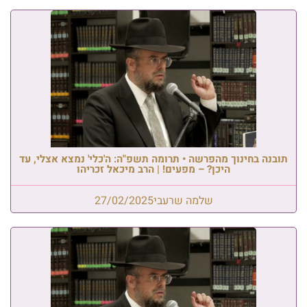
תובנה בחינוך מהפרשה • תרומה תשפ"ה: ה'כלי' נמצא אצלי, עד
היכן? – מפעים! | הרב מיכאל זכריהו
שלמה שרעבי
27/02/2025