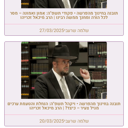
תובנה בחינוך מהפרשה • פקודי‏ תשפ"ה: אֵמוּן ואמונה – מסר
לכל הורה ומחנך ממשה רבינו | הרב מיכאל זכריהו
שלמה שרעבי
27/03/2025
תובנה בחינוך מהפרשה • ויקהל תשפ"ה: הנחלת והטעמת ערכים
מגיל צעיר – כיצד?‏ | הרב מיכאל זכריהו
שלמה שרעבי
20/03/2025