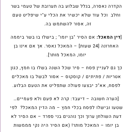
הקדרה נאסרה, בגלל שבלוע בה תערובת של טעמי בשר
וחלב וכל עוד שלא יכשיר את הכלי ע"י שיפליט טעם
זה, אסור להשתמש בה.
[
דין המאכל:
אם הסיר "בן יומו" ; בישלו בו בשר ביממה
האחרונה [24 שעות] – המאכל נאסר. אך אם אינו בן
יומו, המאכל מותר].
כך גם לעניין פסח – סיר שכל השנה בשלו בו חמץ, כגון
אטריות / פתיתים / קוסקוס – אסור לבשל בו מאכלים
לפסח, אא"כ יבצעו פעולה שתפליט את הטעם הבלוע.
[הערה חשובה – דיעבד: קרה לא פעם ולא פעמיים…
שטעו ובישלו לפסח בכלי חמץ – מה הדין המאכל? לפי
דעת השולחן ערוך וכך נוהגים בני ספרד – אם הסיר לא
בן יומו – המאכל מותר! (אם הסיר היה נקי מממשות