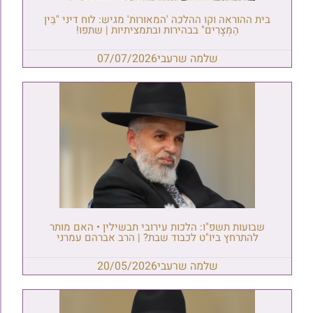
בית ההוראה וקו ההלכה 'המאורות' מגיש: לוח דיני "בֵּין
הַמְּצָרִים" בבהירות ובתמציתיות | שתפו!
שלמה שרעבי
07/07/2026
שבועות תשפ"ו: הלכות עירובי תבשילין • האם מותר
להתרחץ ביו"ט לכבוד שבת? | הרב אברהם עמרני
שלמה שרעבי
20/05/2026