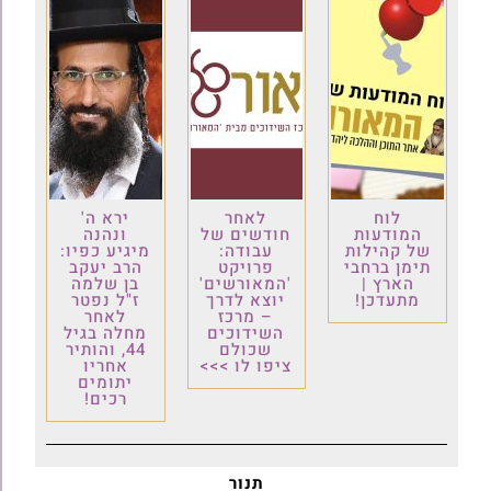
לוח
לאחר
ירא ה'
המודעות
חודשים של
ונהנה
של קהילות
עבודה:
מיגיע כפיו:
תימן ברחבי
פרויקט
הרב יעקב
הארץ |
'המאורשים'
בן שלמה
מתעדכן!
יוצא לדרך
ז"ל נפטר
– מרכז
לאחר
השידוכים
מחלה בגיל
שכולם
44, והותיר
ציפו לו >>>
אחריו
יתומים
רכים!
תנור