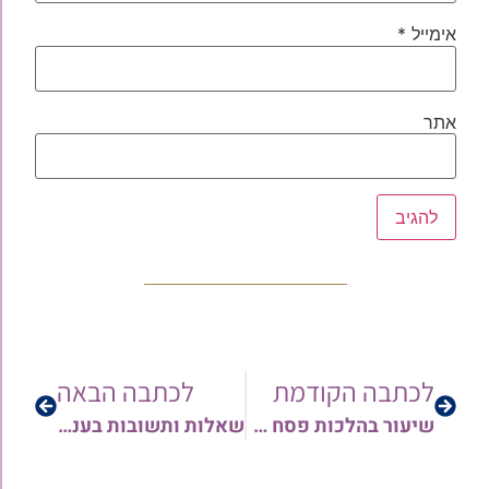
אימייל
*
אתר
לכתבה הקודמת
לכתבה הבאה
שיעור בהלכות פסח – מאת מרן הגאון רבי שלמה קורח זצ"ל • צפו
שאלות ותשובות בענייני הקורונה וחג הפסח | מאת הגאון רבי אורן צדוק שליט"א