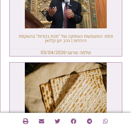
פסח: המשמעות העמוקה של "מכת בכורות" בהשקפת
היהדות | הרב ינון קלזאן
שלמה שרעבי
03/04/2026
אכילת 'שניצל' בערב פסח, כמה 'כזיתים' אוכלים בליל
הסדר ומהו השיעור, ברכת ה'פְתוּת' ומצה מטוגנת, הגעלת