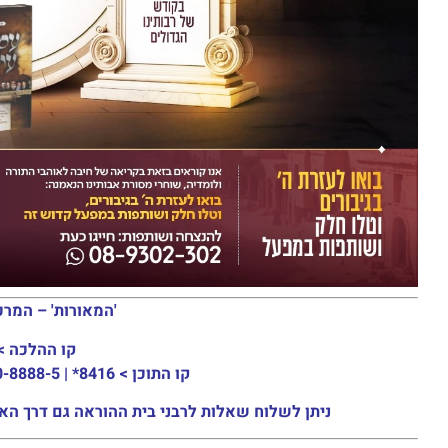
'המאורות' – המרכ
קו ההלכה >
קו התוכן >
8416* | 03-30-8888-5 | ארה"ב: 151-8613-0185
ניתן לשלוח שאלות לרבני בית ההוראה גם דרך האתר או באמצעות ה