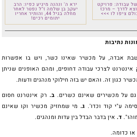
ל עבודה: פרויקט
ירא ה' ונהנה מיגיע כפיו: הרב
וצא לדרך – מרכז
יעקב בן שלמה ז"ל נפטר לאחר
לם ציפו לו >>>
מחלה בגיל 44, והותיר אחריו
יתומים רכים!
נות נתיבות
בת אבדה, על מכשיר שאינו כשר, ויש בו אפשרות
 אינטרנט לצרכי עבודה דחופים, ומהם האופנים שניתן
שיר כגון זה. והאם יש בזה חילוקי מנהגים ודעות.
 גם על מכשירים שאינם כשרים.
ב.
רק אינטרנט חסום
מה ע"י קוד וכדו'.
ג.
מי שמחזיק מכשיר וקו שאינם
והו".
ד.
אין בדבר הבדל בין עדות ומנהגים.
או כדומה.