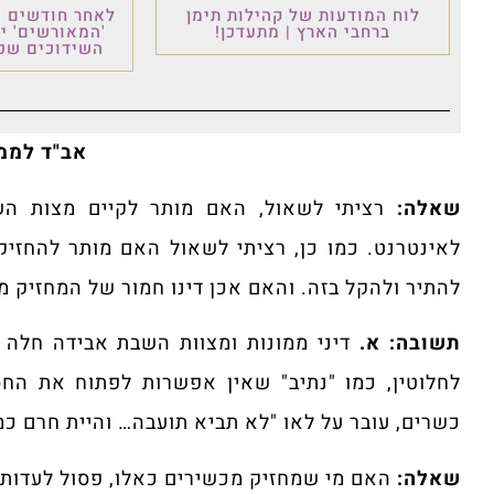
לוח המודעות של קהילות תימן
לאחר חודשים ש
ברחבי הארץ | מתעדכן!
'המאורשים' י
השידוכים שכו
אב"ד לממו
שאלה:
רציתי לשאול, האם מותר לקיים מצות הש
לאינטרנט. כמו כן, רציתי לשאול האם מותר להחזיק
להתיר ולהקל בזה. והאם אכן דינו חמור של המחזיק מכ
תשובה:
א.
דיני ממונות ומצוות השבת אבידה חלה
לחלוטין, כמו "נתיב" שאין אפשרות לפתוח את החסי
כשרים, עובר על לאו "לא תביא תועבה… והיית חרם כמ
שאלה:
האם מי שמחזיק מכשירים כאלו, פסול לעדות 