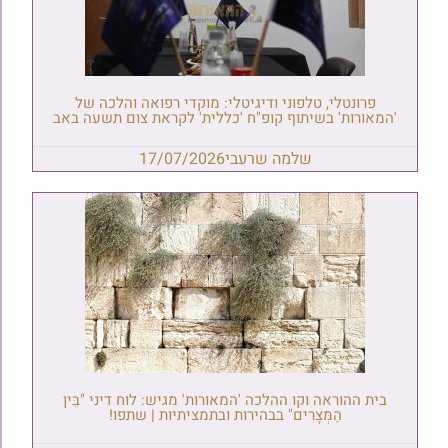
פרונטלי, טלפוני ודיגיטלי: מוקדי רפואה והלכה של
'המאורות' בשיתוף קופ"ח 'כללית' לקראת צום תשעה באב
שלמה שרעבי
17/07/2026
בית ההוראה וקו ההלכה 'המאורות' מגיש: לוח דיני "בֵּין
הַמְּצָרִים" בבהירות ובתמציתיות | שתפו!