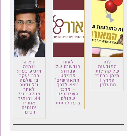
לוח
לאחר
ירא ה'
המודעות
חודשים של
ונהנה
של קהילות
עבודה:
מיגיע כפיו:
תימן ברחבי
פרויקט
הרב יעקב
הארץ |
'המאורשים'
בן שלמה
מתעדכן!
יוצא לדרך
ז"ל נפטר
– מרכז
לאחר
השידוכים
מחלה בגיל
שכולם
44, והותיר
ציפו לו >>>
אחריו
יתומים
רכים!