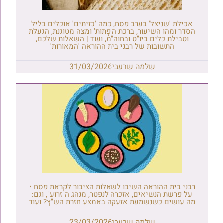
אכילת 'שניצל' בערב פסח, כמה 'כזיתים' אוכלים בליל
הסדר ומהו השיעור, ברכת ה'פְתוּת' ומצה מטוגנת, הגעלת
וטבילת כלים ביו"ט ובחוה"מ, ועוד | השאלות שלכם,
התשובות של רבני בית ההוראה 'המאורות'
שלמה שרעבי
31/03/2026
רבני בית ההוראה השיבו לשאלות הציבור לקראת פסח •
על פרשת הנשיאים, אזכרה לנפטר, מנהג ה"זרוע", וגם:
מה עושים כשנשמעת אזעקה באמצע חזרת הש"ץ? ועוד
שלמה שרעבי
23/03/2026