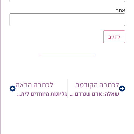
אתר
לכתבה הקודמת
לכתבה הבאה
שאלה: אדם שנרדם בקריאת התורה האם עדיף לו לצאת מבית הכנסת ולא ישמע קריאת התורה, ולא יעבור על איסור שינה בבית הכנסת, או שבכל זאת ישאר בביה"כ?
גליונות מיוחדים לימי בין המצרים ותשעת הימים | משולחן רבני קו ההלכה 'המאורות' אמש משנת ה'תשע"ט