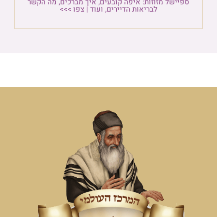
ספיישל מזוזות: איפה קובעים, איך מברכים, מה הקשר
לבריאות הדיירים, ועוד | צפו >>>