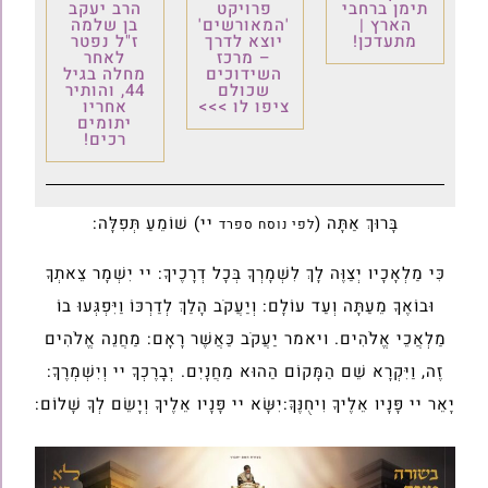
תימן ברחבי
פרויקט
הרב יעקב
הארץ |
'המאורשים'
בן שלמה
מתעדכן!
יוצא לדרך
ז"ל נפטר
– מרכז
לאחר
השידוכים
מחלה בגיל
שכולם
44, והותיר
ציפו לו >>>
אחריו
יתומים
רכים!
בָּרוּךְ אַתָּה (
יי) שׁוֹמֵעַ תְּפִלָּה:
לפי נוסח ספרד
כִּי מַלְאָכָיו יְצַוֶּה לָךְ לִשְׁמָרְךָ בְּכָל דְרָכֶיךָ: יי יִשְׁמָר צֵאתְךָ
וּבוֹאֶךָ מֵעַתָּה וְעַד עוֹלָם: וְיַעֲקֹב הָלַךְ לְדַרְכּוֹ וַיִּפְגְּעוּ בוֹ
מַלְאֲכֵי אֱלֹהִים. ויאמר יַעֲקֹב כַּאֲשֶׁר רָאָם: מַחֲנֵה אֱלֹהִים
זֶה, וַיִּקְרָא שֵׁם הַמָּקוֹם הַהוּא מַחֲנָיִם. יְבָרֶכְךָ יי וְיִשְׁמְרֶךָ:
יָאֵר יי פָּנָיו אֵלֶיךָ וִיחֻנֶּךָּ:יִשָּׂא יי פָּנָיו אֵלֶיךָ וְיָשֵׂם לְךָ שָׁלוֹם: