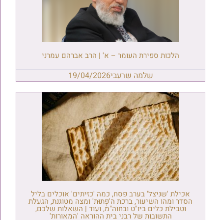
הלכות ספירת העומר – א' | הרב אברהם עמרני
שלמה שרעבי
19/04/2026
אכילת 'שניצל' בערב פסח, כמה 'כזיתים' אוכלים בליל
הסדר ומהו השיעור, ברכת ה'פְתוּת' ומצה מטוגנת, הגעלת
וטבילת כלים ביו"ט ובחוה"מ, ועוד | השאלות שלכם,
התשובות של רבני בית ההוראה 'המאורות'