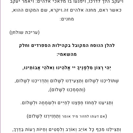
ויעקב הלך לדרכו, ויפגעו בו מלאכי אלהים: ויאמר יעקב
כאשר ראם, מחנה אלהים זה.ויקרא, שם המקום ההוא,
מחנים:
(עריכת שולחן)
להלן הנוסח המקובל בקהילות הספרדים וחלק
מהשאמי:
יְהִי רָצוֹן מִלְפָנֶיךָ יי אֱלֹהֵינוּ וֵאלֹהֵי אֲבוֹתֵינוּ,
שֶׁתּוֹלִיכֵנוּ לְשָׁלוֹם וְתַצְעִידֵנוּ לְשָׁלוֹם וְתַדְרִיכֵנוּ לְשָׁלוֹם,
(וְתִסְמְכֵנוּ לְשָׁלוֹם),
וְתַגִּיעֵנוּ לִמְחוֹז חֶפְצֵנוּ לְחַיִּים וּלְשִׂמְחָה וּלְשָׁלוֹם.
(
וְתַחְזִירֵנוּ לְשָׁלוֹם)
אם דעתו לחזור מיד אומר
וְתַצִּילֵנוּ מִכַּף כָּל אוֹיֵב וְאוֹרֵב וְלִסְטִים וְחַיּוֹת רָעוֹת בַּדֶּרֶךְ,