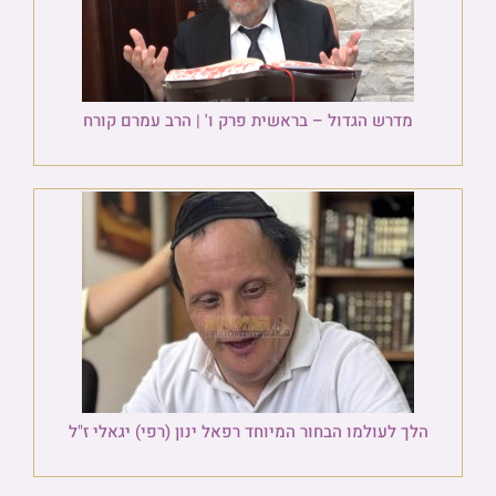
מדרש הגדול – בראשית פרק ו' | הרב עמרם קורח
הלך לעולמו הבחור המיוחד רפאל ינון (רפי) יגאלי ז"ל