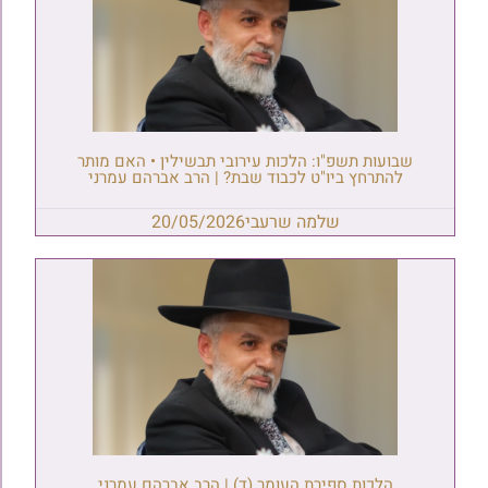
שבועות תשפ"ו: הלכות עירובי תבשילין • האם מותר
להתרחץ ביו"ט לכבוד שבת? | הרב אברהם עמרני
שלמה שרעבי
20/05/2026
הלכות ספירת העומר (ד) | הרב אברהם עמרני