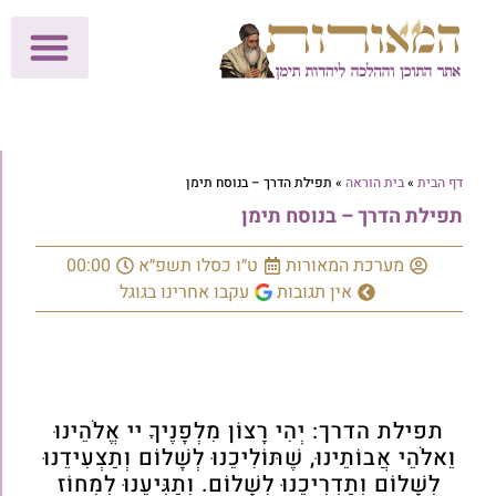
לתרומות >>
מכון הוצאה לאור
הפעילות שלנו
עלוני שבת
בית הוראה
חנות המאור
דף הבית
»
בית הוראה
»
תפילת הדרך – בנוסח תימן
תפילת הדרך – בנוסח תימן
מערכת המאורות
ט״ו כסלו תשפ״א
00:00
אין תגובות
עקבו אחרינו בגוגל
תפילת הדרך: יְהִי רָצוֹן מִלְפָנֶיךָ יי אֱלֹהֵינוּ
וֵאלֹהֵי אֲבוֹתֵינוּ, שֶׁתּוֹלִיכֵנוּ לְשָׁלוֹם וְתַצְעִידֵנוּ
לְשָׁלוֹם וְתַדְרִיכֵנוּ לְשָׁלוֹם. וְתַגִּיעֵנוּ לִמְחוֹז