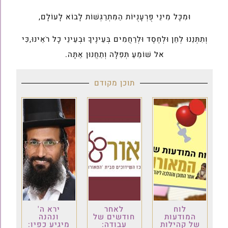
וּמִכָּל מִינֵי פֻּרְעָנֻיּוֹת הַמִּתְרַגְּשׁוֹת לָבוֹא לָעוֹלָם,
וְתִתְּנֵנוּ לְחֵן וּלְחֶסֶד וּלְרַחֲמִים בְּעֵינֶיךָ וּבְעֵינֵי כָל רֹאֵינוּ,כִּי
אל שׁוֹמֵעַ תְּפִלָּה וְתַחֲנוּן אַתָּה.
תוכן מקודם
לוח
לאחר
ירא ה'
המודעות
חודשים של
ונהנה
של קהילות
עבודה:
מיגיע כפיו: