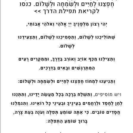
חֶפְצֵנוּ לְחַיִּים וּלְשִׂמְחָה וּלְשָׁלוֹם. כנסו
לקריאת תפילת הדרך >>
יְהִי רָצוֹן מִלְּפָנֶיךָ יְיָ אֱלֹהַי וֵאלֹהֵי אֲבוֹתַי,
שֶׁתּוֹלִיכֵנוּ לְשָׁלוֹם, וְתַסְמִיכֵנוּ לְשָׁלוֹם, וְתַצְעִידֵנוּ
לְשָׁלוֹם.
וְתַצִּילֵנוּ מִכַּף אוֹיֵב וְאוֹרֵב בַּדֶּרֶךְ, וּמִמִּקְרִים רָעִים
הַמִּתְרַגְּשִׁים וּבָאִים בַּדְּרָכִים.
וְתַגִיעֵנוּ לִמְחוֹז חֶפְצֵנוּ לְחַיִּים וּלְשִׂמְחָה וּלְשָׁלוֹם:
ויש מוֹסִיפִים,
וְתִשְׁלַח בְּרָכָה בְּכָל מַעֲשֵׂה יָדֵינוּ, וְתִתְּנֵנוּ
לְחֵן לְחֶסֶד וּלְרַחֲמִים בְעֵינֶיךָ וּבְעֵינֵי כָּל רוֹאֵינוּ. וְתִגמְלֵנוּ
חֲסָדִים טוֹבִים. כִּי אַתָּה שׁוֹמֵעַ תְּפִלָּה וְעֹנֶה בְּעֵת צָרָה,
בָּרוּךְ שׁוֹמֵעַ הַתְּפִלָּה
: