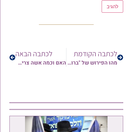
לכתבה הקודמת
לכתבה הבאה
מהו הפירוש של "ברוך שם כבוד מלכותו לעולם ועד"? תשובת הגאון רבי רון אל אהרן שליט"א
האם וכמה אשה צריכה להתפלל? מאת הגאון רבי איתמר הלוי מחפוד שליט"א