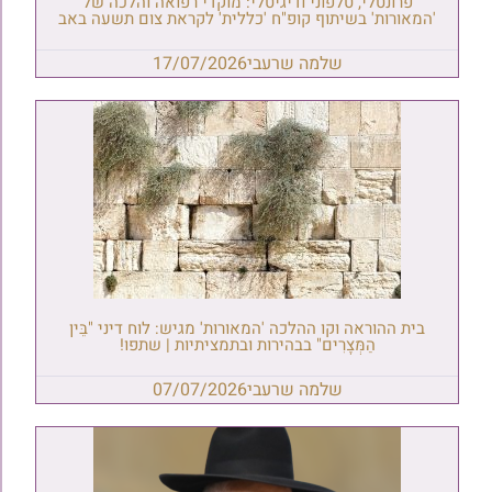
פרונטלי, טלפוני ודיגיטלי: מוקדי רפואה והלכה של
'המאורות' בשיתוף קופ"ח 'כללית' לקראת צום תשעה באב
שלמה שרעבי
17/07/2026
בית ההוראה וקו ההלכה 'המאורות' מגיש: לוח דיני "בֵּין
הַמְּצָרִים" בבהירות ובתמציתיות | שתפו!
שלמה שרעבי
07/07/2026