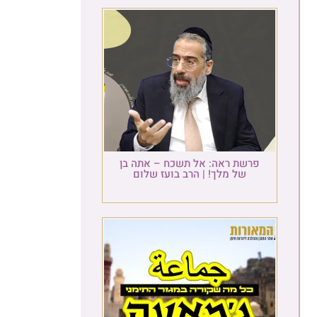
פרשת ראה: אל תשכח – אתה בן
של מלך! | הרב בועז שלום