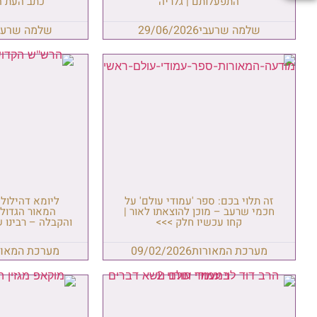
התפעלותם | גלריה
כתב־העת הת
שלמה שרעבי
29/06/2026
שלמה שרעב
זה תלוי בכם: ספר 'עמודי עולם' על
ליומא דהילול
חכמי שרעב – מוכן להוצאתו לאור |
המאור הגדול
קחו עכשיו חלק >>>
והקבלה – רבינו 
מערכת המאורות
09/02/2026
מערכת המאור