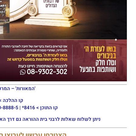
'המאורות' – המרכ
קו ההלכה >
קו התוכן >
8416* | 03-30-8888-5 | ארה"ב: 151-8613-0185
ניתן לשלוח שאלות לרבני בית ההוראה גם דרך האתר או באמצעות ה
הצטרפו עכשיו לערוצי 