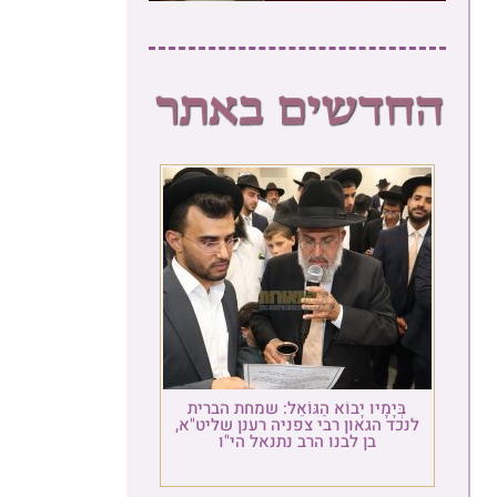
בְּיָמָיו יָבוֹא הַגּוֹאֵל: שמחת הברית
לנכד הגאון רבי צפניה רענן שליט"א,
בן לבנו הרב נתנאל הי"ו