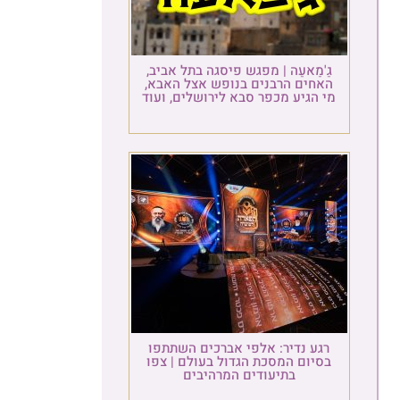
גַ'מַאעַה | מפגש פיסגה בתל אביב,
האחים הרבנים בנופש אצל האבא,
מי הגיע מכפר סבא לירושלים, ועוד
רגע נדיר: אלפי אברכים השתתפו
בסיום המסכת הגדול בעולם | צפו
בתיעודים המרהיבים