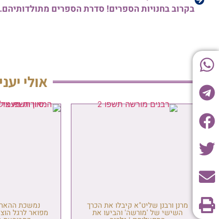
בקרוב בחנויות הספרים! ס
אולי יעני
מרנן ורבנן שליט"א קיבלו את הכרך
נמשכת ההארה
השישי של 'מורשה' והביעו את
מפואר לרגל הוצ