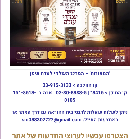
'המאורות' – המרכז העולמי לעדת תימן
קו ההלכה >
03-915-3133
קו התוכן >
8416* | 03-30-8888-5 | ארה"ב: 151-8613-
0185
ניתן לשלוח שאלות לרבני בית ההוראה גם דרך האתר או
באמצעות המייל: sm088302222@gmail.com
הצטרפו עכשיו לערוצי החדשות של אתר