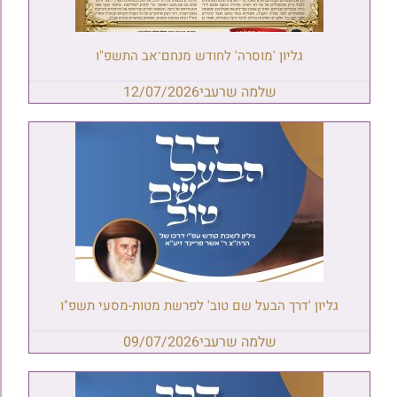
גליון 'מוסרה' לחודש מנחם־אב התשפ"ו
שלמה שרעבי
12/07/2026
גליון 'דרך הבעל שם טוב' לפרשת מטות-מסעי תשפ"ו
שלמה שרעבי
09/07/2026