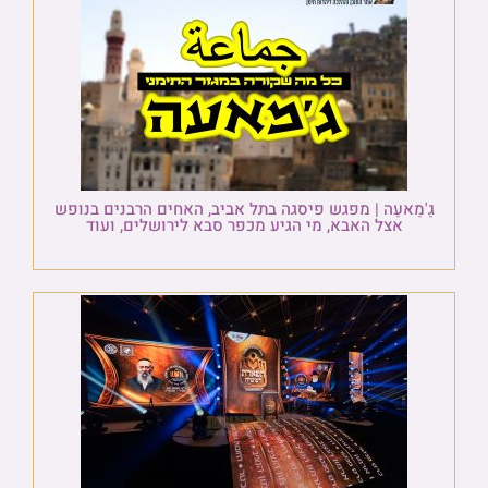
גַ'מַאעַה | מפגש פיסגה בתל אביב, האחים הרבנים בנופש
אצל האבא, מי הגיע מכפר סבא לירושלים, ועוד