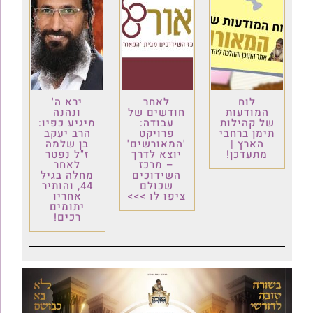
לוח
לאחר
ירא ה'
המודעות
חודשים של
ונהנה
של קהילות
עבודה:
מיגיע כפיו:
תימן ברחבי
פרויקט
הרב יעקב
הארץ |
'המאורשים'
בן שלמה
מתעדכן!
יוצא לדרך
ז"ל נפטר
– מרכז
לאחר
השידוכים
מחלה בגיל
שכולם
44, והותיר
ציפו לו >>>
אחריו
יתומים
רכים!