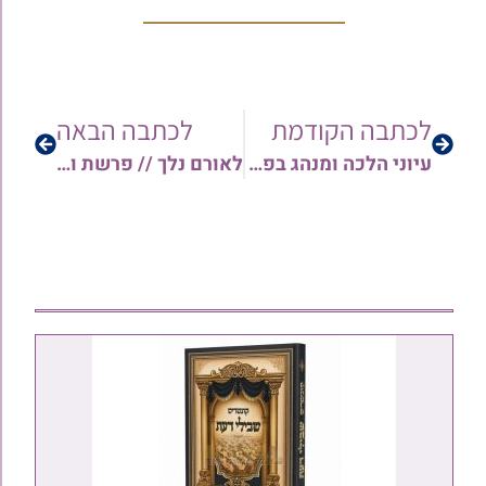
לכתבה הקודמת
לכתבה הבאה
עיוני הלכה ומנהג בפרשת ויגש | בעניין עמידה לכבוד אביו או רבו וחמיו כשקורא בתורה | הרב משה יפת
לאורם נלך // פרשת ויחי // מהו סוד הברכה? וגם: על השתיקה של מרן הרב בעדני ביום שבת קודש