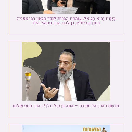
בְּיָמָיו יָבוֹא הַגּוֹאֵל: שמחת הברית לנכד הגאון רבי צפניה
רענן שליט"א, בן לבנו הרב נתנאל הי"ו
פרשת ראה: אל תשכח – אתה בן של מלך! | הרב בועז שלום