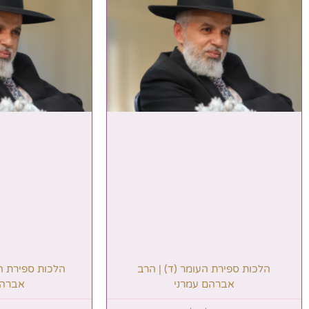
הלכות ספירת העומר (ד) | הרב
הלכות ספירת הע
אברהם עמרני
אברהם