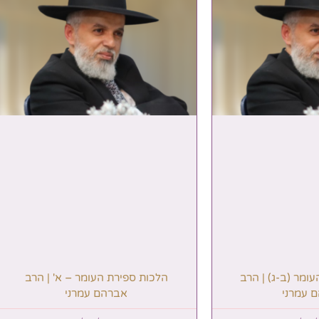
ומר (ב-ג) | הרב
הלכות ספירת העומר – א' | הרב
 עמרני
אברהם עמרני