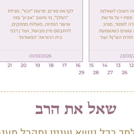
אה השיבו לשאלות
לקראת פורים: פרשת "זכור", מגילת
 פסח • על פרשת
"המלך", מי נחשב "אביון" ומה
רה לנפטר, מנהג
שיעור הנתינה, משלוח ממתקים,
מה עושים כשנשמעת
להתבסם מיין מבושל, ועוד | רבני
זרת הש"ץ? ועוד
בית ההוראה 'המאורות'
01/03/2026
23/03/
21
20
19
18
17
16
15
14
13
12
29
28
27
26
 בכל נושא ועניין ותקבל מענה