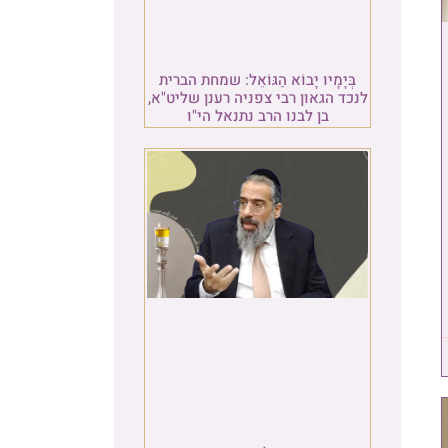
בְּיָמָיו יָבוֹא הַגּוֹאֵל: שמחת הברית
לנכד הגאון רבי צפניה רענן שליט"א,
בן לבנו הרב נתנאל הי"ו