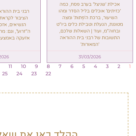
אכילת 'שניצל' בערב פסח, כמה
'כזיתים' אוכלים בליל הסדר ומהו
רבני בית ההור
השיעור, ברכת ה'פְתוּת' ומצה
הציבור לקראת
מטוגנת, הגעלת וטבילת כלים ביו"ט
הנשיאים, אזכ
ובחוה"מ, ועוד | השאלות שלכם,
ה"זרוע", וגם: 
התשובות של רבני בית ההוראה
אזעקה באמצע ח
'המאורות'
2026
31/03/2026
11
10
9
8
7
6
5
4
3
2
1
25
24
23
22
הקלד כאן את שאלתך