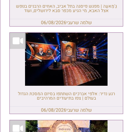
גַ'מַאעַה | מפגש פיסגה בתל אביב, האחים הרבנים בנופש
אצל האבא, מי הגיע מכפר סבא לירושלים, ועוד
שלמה שרעבי
06/08/2026
רגע נדיר: אלפי אברכים השתתפו בסיום המסכת הגדול
בעולם | צפו בתיעודים המרהיבים
שלמה שרעבי
06/08/2026