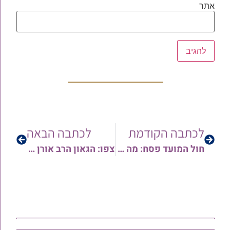
אתר
לכתבה הקודמת
לכתבה הבאה
חול המועד פסח: מה התכלית של התוכנית? חושך או בהירות? | עם הרב שי עטרי | צפו
צפו: הגאון הרב אורן צדוק מסביר מהו הטעם לסדר קריאת התורה בחוה"מ לפי ימים | וכיצד הדין אם אירע טעות ועוד