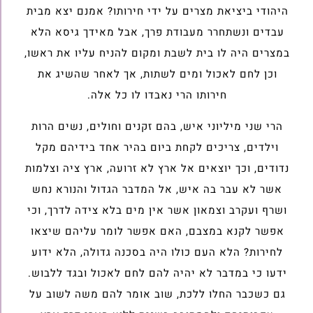
היהודי ביציאת מצרים על ידי חירותו? אמנם יצא מבית
עבדים ונשתחרר מעבודת פרך, אבל מאידך גיסא הלא
במצרים היה לו בית לשבת ומקום להניח עליו את ראשו,
וכן לחם לאכול ומים לשתות, אך לאחר שהשיג את
חירותו הרי נאבדו לו כל אלה.
הרי שני מיליוני איש, בהם זקנים וחולים, נשים הרות
וילדים, צריכים לקחת ביום בהיר אחד בידיהם מקל
נדודים, וכך יוצאים אל ארץ לא זרועה, ארץ ציה וצלמות
אשר לא עבר בה איש, אל המדבר הגדול והנורא נחש
ושרף ועקרב וצמאון אשר אין מים בלא צידה לדרך, וכי
אפשר לקנא במצבם, האם אפשר לומר עליהם שיצאו
לחירות? הלא העם כולו היה בסכנה גדולה, הלא ידוע
ידעו כי במדבר לא יהיה להם לחם לאכול ובגד ללבוש.
גם כשכבר החלו ללכת, שוב אומר להם משה לשוב על