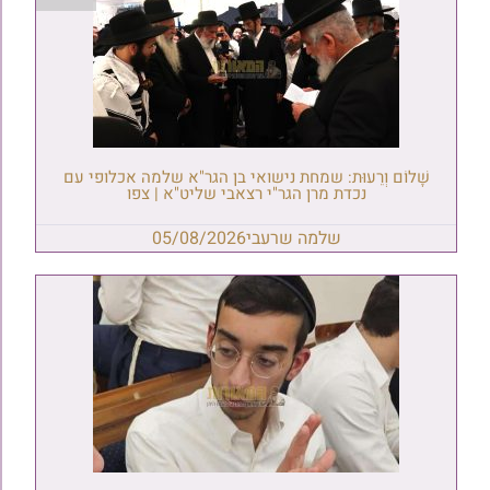
שָׁלוֹם וְרֵעוּת: שמחת נישואי בן הגר"א שלמה אכלופי עם
נכדת מרן הגר"י רצאבי שליט"א | צפו
שלמה שרעבי
05/08/2026