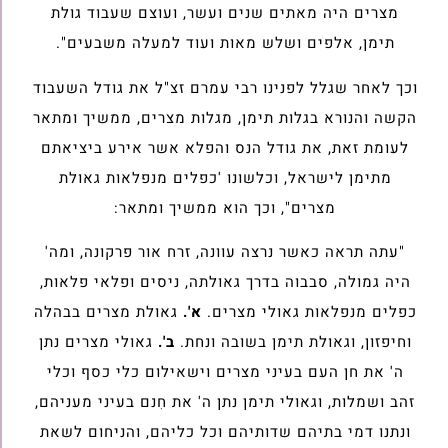
מצרים היה מאתים שנים ועשר, ועוצם שעבוד גולת
תימן, אלפים ושלש מאות ועוד למעלה משבעים".
וכך לאחר שגלל לפנינו רבי עמרם זצ"ל את גודל השעבוד
הקשה והנורא בגלות תימן, מגלות מצרים, ממשיך ומתאר
לעומת זאת, את גודל הנס והפלא אשר אירע ביציאתם
מתימן לישראל, וכלשונו 'כפלים מנפלאות גאולת
מצרים", וכך הוא ממשיך ומתאר:
"עתה תראה כאשר נרצה עוונה, זרח אור פרקונה, ומה'
היה גמולה, סבבוה בדרך גאולתה, ניסים ופלאי פלאות,
כפלים מנפלאות גאולי מצרים.
א'.
גאולת מצרים בבהלה
וחיפזון, וגאולת תימן בשובה ונחת.
ב'.
גאולי מצרים נתן
ה' את חן העם בעיני מצרים וישאילום כלי כסף וכלי
זהב ושמלות, וגאולי תימן נתן ה' את חִנם בעיני מעניהם,
ונתנו דמי בתיהם שדותיהם וכל כליהם, והניחום לשאת