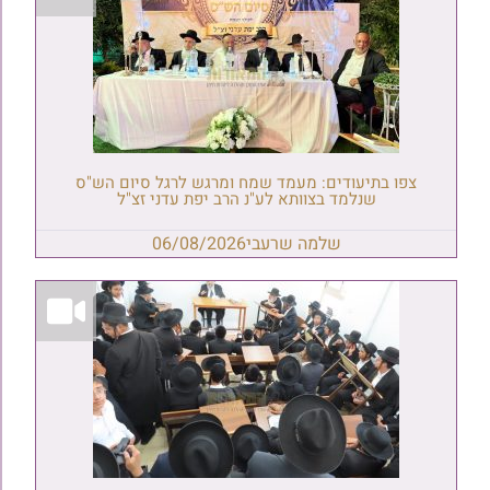
צפו בתיעודים: מעמד שמח ומרגש לרגל סיום הש"ס
שנלמד בצוותא לע"נ הרב יפת עדני זצ"ל
שלמה שרעבי
06/08/2026