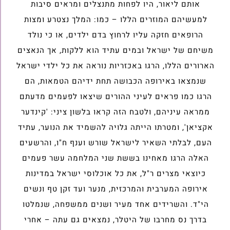
אותם ליאור, היו לפחות מתנצלים ומראים סיבות
למעשיהם המוזרים הללו – כמו: המלך נצטרע ומצות
הרופאים חזקה עליו לרחוץ בדם ילדים, או כי נולד
משיחם של ישראל ובמים עתיד הוא ללקות, אך הנאצים
הארורים הללו, הרגו באכזריות נוראה את כל ילדי ישראל
שנמצאו באירופה הכבושה תחת ידיהם הטמאות, הם
הרגו כמו פראים לעיני ההורים שיצאו לפעמים מדעתם
ממראה עיניהם, ולטבח הזה קראו בלשון ציני: 'קינדער
אקציאן', ומטרתו הייתה גלויה להשמיד את הנוער, עתיד
העם, לבלתי השאיר לישראל שורש וענף ח"ו, והרשעים
האלה הרגו מאחינו בששת שני המלחמה עשר פעמים
כיוצאי מצרים ר"ל, את כל אוכלוסי ישראל במדינות
אירופה המערבית והמרכזית, מנער ועד זקן טף ונשים
הי"ד. והשרידים אחד מעיר ושנים ממשפחה, שנמלטו
בדרך נס מחרבו של היטלר, נמצאים גם עתה – אחרי