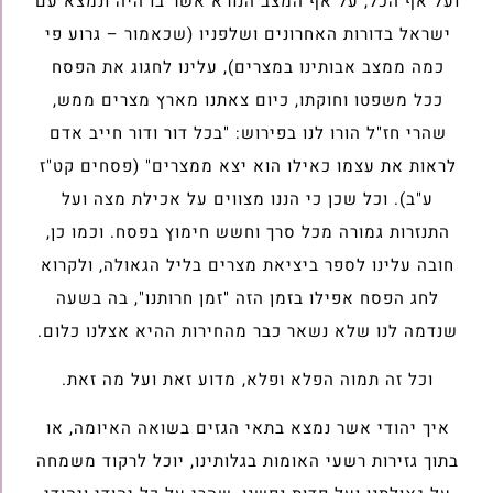
ועל אף הכל, על אף המצב הנורא אשר בו היה ונמצא עם
ישראל בדורות האחרונים ושלפניו (שכאמור – גרוע פי
כמה ממצב אבותינו במצרים), עלינו לחגוג את הפסח
ככל משפטו וחוקתו, כיום צאתנו מארץ מצרים ממש,
שהרי חז"ל הורו לנו בפירוש: "בכל דור ודור חייב אדם
לראות את עצמו כאילו הוא יצא ממצרים" (פסחים קט"ז
ע"ב). וכל שכן כי הננו מצווים על אכילת מצה ועל
התנזרות גמורה מכל סרך וחשש חימוץ בפסח. וכמו כן,
חובה עלינו לספר ביציאת מצרים בליל הגאולה, ולקרוא
לחג הפסח אפילו בזמן הזה "זמן חרותנו", בה בשעה
שנדמה לנו שלא נשאר כבר מהחירות ההיא אצלנו כלום.
וכל זה תמוה הפלא ופלא, מדוע זאת ועל מה זאת.
איך יהודי אשר נמצא בתאי הגזים בשואה האיומה, או
בתוך גזירות רשעי האומות בגלותינו, יוכל לרקוד משמחה