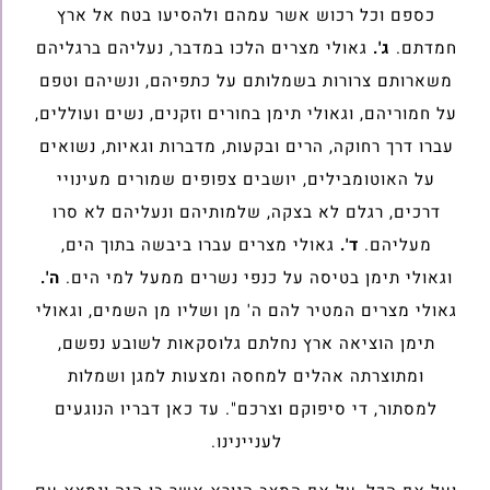
כספם וכל רכוש אשר עמהם ולהסיעו בטח אל ארץ
חמדתם.
ג'.
גאולי מצרים הלכו במדבר, נעליהם ברגליהם
משארותם צרורות בשמלותם על כתפיהם, ונשיהם וטפם
על חמוריהם, וגאולי תימן בחורים וזקנים, נשים ועוללים,
עברו דרך רחוקה, הרים ובקעות, מדברות וגאיות, נשואים
על האוטומבילים, יושבים צפופים שמורים מעינויי
דרכים, רגלם לא בצקה, שלמותיהם ונעליהם לא סרו
מעליהם.
ד'.
גאולי מצרים עברו ביבשה בתוך הים,
וגאולי תימן בטיסה על כנפי נשרים ממעל למי הים.
ה'.
גאולי מצרים המטיר להם ה' מן ושליו מן השמים, וגאולי
תימן הוציאה ארץ נחלתם גלוסקאות לשובע נפשם,
ומתוצרתה אהלים למחסה ומצעות למגן ושמלות
למסתור, די סיפוקם וצרכם". עד כאן דבריו הנוגעים
לעניינינו.