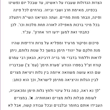
הצרות הגדולות שעברו על ראשינו, עד שבכל יום נפשינו
בכפינו, מאימת חרב ושבי וביזה. בורחים לכל פינה
ופינה, ונבחר מוות מחיים. ועתה הוציאנו השי"ת ויתעלה
בכל מיני ברכות מאפילה לאורה תחת מלכות וכו'. לכן
כתבתי זאת למען ידעו דור אחרון". עכ"ד.
סיכום וסיקור מרעיד ומפליא על צרות ורדיפות שהיו
מנת חלקם של יהודי תימן במשך כל שנות גלותם, ניתן
לראות וללמוד בדברי מר בריה דרבינא, הגאון רבי עמרם
קורח זצ"ל בספרו הנודע 'סערת תימן' (עמ' צ') שבדבריו
שם הוא עושה משוואה איומה בין גלות ויציאת מצרים
לבין הגלות והיציאה מתימן לישראל, וכך הוא כותב:
"לך נא ראה, כמה גדל עינוי ולחץ גלות תימן ומכאוביה,
לעומת סבלות גלות מצרים ואנחותיה.
א'.
במצרים
העבידו אותם בחומר ובלבנים ובכל עבודה קשה, אבל לא