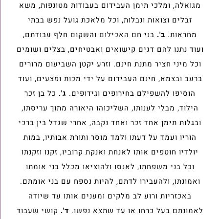
מגואלה, ומלכי תימן העבידום בעבודות מטונפות, משא
זבלים וצואות ונבלות, וכל מלאכת גועל נפש בבתי
מחראות.
ב'.
בני חם האכילום והשקום חלף עבודתם,
ועוד נתנו להם דגים קישואים ואבטיחים, בצלים ושומים
וכל מיני חציר מתנת חינם. וזרע יקטן השביעום מרורים
ברעב ובצמא, חינם העבידום על ידי מכות ופצעים, ועוד
הוסיפו להשפילם בחירופים וגידופים.
ג'.
כל בן זכר
הילוד, מבלי לענותו, השליכוהו היאורה מתוך עריסתו,
ובגלות תימן אחד זכר ואחד נקבה, אחרי שגדל בין ברכי
הוריו ועמד על דעתו ולמד מוסר ותורת אבותיו, במות
יולדיו חוטפים אותו לאנחת ואנקת קרוביו, זקנו וזקנתו
וכל בני משפחתו, לאנסו ולהוציאו מכלל בני אומתו
ואמונתו, ולהעבירו לדתם, להיות נספח עם בני אומתם.
באכזריות ורוע לב מלקים ומענים אותו עד שיודה
לאמונתם בעל כרחו או עד שתצא נפשו.
ד'.
קושי שעבוד