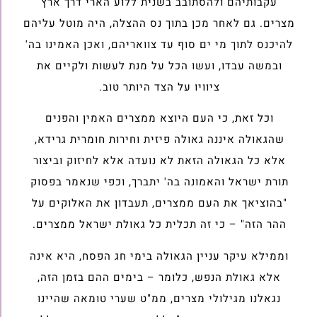
עקבותיהם ולהסתובב בשנית ללוע הארי דרך ארץ
מצרים. גם לאחר מכן בתוך נס ההצלה, היה מוטל עליהם
להיכנס לתוך מי ים סוף עד צוואריהם, ואכן האמינו בה'
ובמשה עבדו, ועשו הכל על מנת לעשות ולקיים את
ציוויו על הצד היותר טוב.
וכל זאת, כי העם היוצא ממצרים האמין והפנים
שהגאולה איננה גאולה פיזית וחירות חומרית גרידא,
אלא כל הגאולה הזאת לא נועדה אלא לחיזוק וביצור
תורת ישראל והאמונה בה' יתברך, וכפי שנאמר בפסוק
"בהוציאך את העם ממצרים, תעבדון את האלוקים על
ההר הזה" – כי זה תכלית כל גאולת ישראל ממצרים.
וממילא עיקר עניין הגאולה בימי חג הפסח, היא אינה
אלא גאולת הנפש, כלומר – בימים ההם בזמן הזה,
נגאלנו מגילולי מצרים, ממ"ט שערי טומאה שהיינו