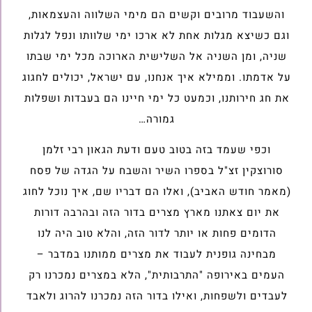
והשעבוד מרובים וקשים הם מימי השלווה והעצמאות,
וגם כשיצא מגלות אחת לא ארכו ימי שלוותו ונפל לגלות
שניה, ומן השניה אל השלישית הארוכה מכל ימי שבתו
על אדמתו. וממילא איך אנחנו, עם ישראל, יכולים לחגוג
את חג חירותנו, וכמעט כל ימי חיינו הם בעבדות ושפלות
גמורה…
וכפי שעמד בזה בטוב טעם ודעת הגאון רבי זלמן
סורוצקין זצ"ל בספרו השיר והשבח על הגדה של פסח
(מאמר חודש האביב), ואלו הם דבריו שם, איך נוכל לחוג
את יום צאתנו מארץ מצרים בדור הזה ובהרבה דורות
הדומים פחות או יותר לדור הזה, והלא טוב היה לנו
מבחינה גופנית לעבוד את מצרים ממותנו במדבר –
העמים באירופה "התרבותית", הלא במצרים נמכרנו רק
לעבדים ולשפחות, ואילו בדור הזה נמכרנו להרוג ולאבד