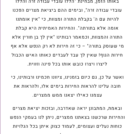
באותו הזמן, מבחינת "הללו עובדי עבודה זרה והללו
עובדי עבודה זרה", ובימים ההם ביציאת מצרים הפכנו
להיות עם ה' בקבלת התורה ומצוות, כי "אין אומתנו
אומה אלא בתורתה". והחירות האמיתית היא קבלת
התורה והמצוות, וכמאמר רבותינו "אין לך בן חורין אלא
מי שעוסק בתורה" – כי זה חירות לא רק הנפש אלא אף
חירות הגוף! שאין לך עבד לעבדים כאותו האיש הכבול
ליצרו ויצרו כובש אותו בכל פינה וזווית.
ואשר על כן, גם כיום בזמנינו, ציוונו חכמינו ורבותינו, כי
חובה עלינו להראות החירות בימים אלו, ולהראות את
עצמנו כאילו יצאנו ממש ממצרים.
ובאמת, המתבונן יראה שאדרבה, ובזכות יציאת מצרים
והחירות שרכשנו בצאתנו ממצרים, ניתן לנו בעמקי הנפש
כוחות נעלים ועצומים, לעמוד כצוק איתן בכל הגלויות