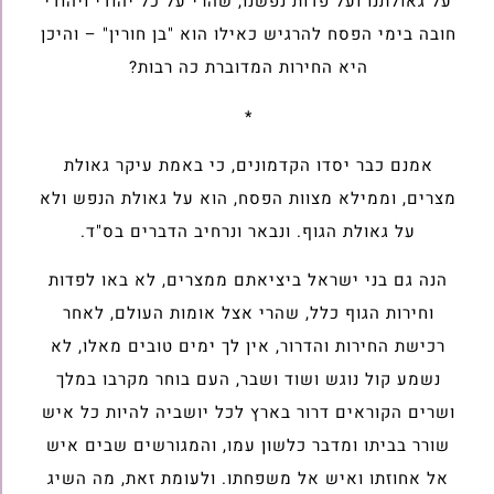
על גאולתנו ועל פדות נפשנו, שהרי על כל יהודי ויהודי
חובה בימי הפסח להרגיש כאילו הוא "בן חורין" – והיכן
היא החירות המדוברת כה רבות?
*
אמנם כבר יסדו הקדמונים, כי באמת עיקר גאולת
מצרים, וממילא מצוות הפסח, הוא על גאולת הנפש ולא
על גאולת הגוף. ונבאר ונרחיב הדברים בס"ד.
הנה גם בני ישראל ביציאתם ממצרים, לא באו לפדות
וחירות הגוף כלל, שהרי אצל אומות העולם, לאחר
רכישת החירות והדרור, אין לך ימים טובים מאלו, לא
נשמע קול נוגש ושוד ושבר, העם בוחר מקרבו במלך
ושרים הקוראים דרור בארץ לכל יושביה להיות כל איש
שורר בביתו ומדבר כלשון עמו, והמגורשים שבים איש
אל אחוזתו ואיש אל משפחתו. ולעומת זאת, מה השיג