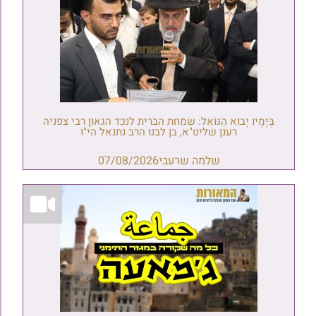
בְּיָמָיו יָבוֹא הַגּוֹאֵל: שמחת הברית לנכד הגאון רבי צפניה
רענן שליט"א, בן לבנו הרב נתנאל הי"ו
שלמה שרעבי
07/08/2026