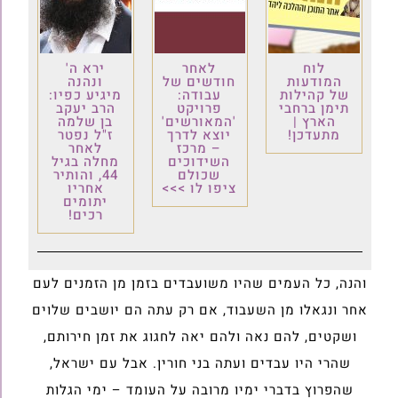
לוח
לאחר
ירא ה'
המודעות
חודשים של
ונהנה
של קהילות
עבודה:
מיגיע כפיו:
תימן ברחבי
פרויקט
הרב יעקב
הארץ |
'המאורשים'
בן שלמה
מתעדכן!
יוצא לדרך
ז"ל נפטר
– מרכז
לאחר
השידוכים
מחלה בגיל
שכולם
44, והותיר
ציפו לו >>>
אחריו
יתומים
רכים!
והנה, כל העמים שהיו משועבדים בזמן מן הזמנים לעם
אחר ונגאלו מן השעבוד, אם רק עתה הם יושבים שלוים
ושקטים, להם נאה ולהם יאה לחגוג את זמן חירותם,
שהרי היו עבדים ועתה בני חורין. אבל עם ישראל,
שהפרוץ בדברי ימיו מרובה על העומד – ימי הגלות