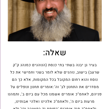
שאלה:
בעיר גן יבנה בשתי בתי כנסת (הנוהגים כמנהג ק"ק
שרעב) בישוב, נוהגים שלא לומר בשני וחמישי את כל
נוסח והוא רחום המקובל בכל המקומות, אלא כך הם
מסדרים את התחנון לב' וה':אומרים תחנון ונופלים על
פניהם, לאחמ"כ אומרים אשמנו מכל עם ביום ב', ותמהנו
מרעות ביום ה', ולאחמ"כ אלהינו ואלהי אבותינו,
ולאחמ"כ מיד אומרים 'הפותח יד בתשובה וכו' ולא