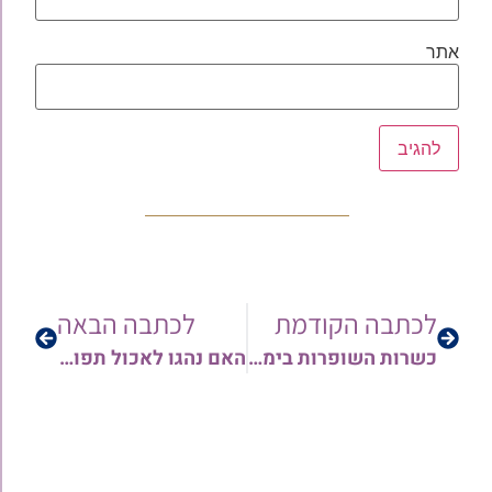
אתר
לכתבה הקודמת
לכתבה הבאה
כשרות השופרות בימינו | מאמר מקיף מאת הגאון רבי יוסף צברי שליט"א
האם נהגו לאכול תפוח בדבש – והאם יש בזה משום דבר שטיבולו במשקה | בירור הלכתי מקיף מאת הרב משה יפת