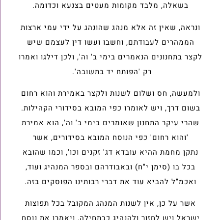
בשאלה, מלבד מקומות מעטים בצנעא וכדומה.
ונראה, שאין זה אלא מנהג שהונהג על ידי עמי ארצות
הממהרים לעבודתם, וחשבו ועשו דין לעצמם שיש
לקצר בתחנונים הנאמרים בימי ב' וה', ולכן דילגו ואמרו
רק 'הפותח יד בתשובה'.
ולמעשה, חס ושלום לשנות ולקצר באמירת והוא רחום
בשום דרך, ויש לאומרו כפי המובא בסידורי הקהילות.
שהרי עיקר התחנון שאומרים בימי ב' וה', הוא אמירת
'והוא רחום' כפי הנוסח המובא בסידורים, אשר
נתקן מחמת ההיא עובדא דג' זקנים וכו', וכמו שהובא
בכל בו (סימן י"ח) ובאבודרהם ובספר המנהיג ועוד,
ואכמ"ל להביא עוד את דברי רבותינו הפוסקים בזה.
אשר על כן, אין לשנות המנהג המקובל בכל תפוצות
ישראל ויש לחזור ולהנהיג כבתחילה, ויאמרו את נוסח