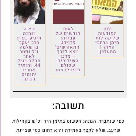
לוח
לאחר
ירא ה'
המודעות
חודשים של
ונהנה
של קהילות
עבודה:
מיגיע כפיו:
תימן ברחבי
פרויקט
הרב יעקב
הארץ |
'המאורשים'
בן שלמה
מתעדכן!
יוצא לדרך
ז"ל נפטר
– מרכז
לאחר
השידוכים
מחלה בגיל
שכולם
44, והותיר
ציפו לו >>>
אחריו
יתומים
רכים!
תשובה:
כפי שנתברר, המנהג הפשוט בתימן היה וכ"ש בקהילות
שרעב, שלא לקצר באמירת והוא רחום כפי שציינת