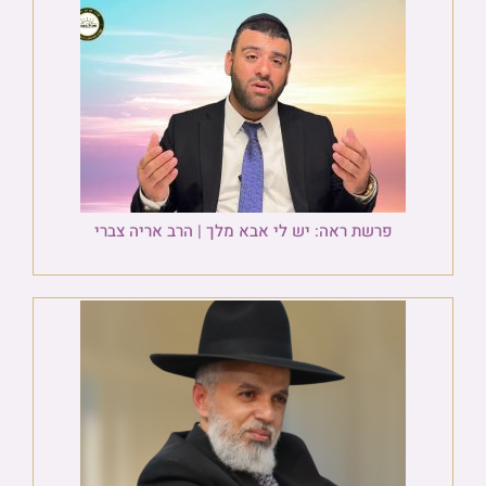
פרשת ראה: יש לי אבא מלך | הרב אריה צברי