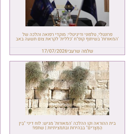
פרונטלי, טלפוני ודיגיטלי: מוקדי רפואה והלכה של
'המאורות' בשיתוף קופ"ח 'כללית' לקראת צום תשעה באב
שלמה שרעבי
17/07/2026
בית ההוראה וקו ההלכה 'המאורות' מגיש: לוח דיני "בֵּין
הַמְּצָרִים" בבהירות ובתמציתיות | שתפו!