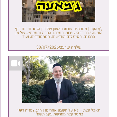
גַ'מַאעַה | מסכמים שבוע ראשון של בין הזמנים: יום כיף
והופעה לבחורי הישיבות, המכתב החריג והמפתיע של זקן
הרבנים, הסינגלים החדשים, המתמודדים, ועוד
שלמה שרעבי
30/07/2026
תאכל קצת – לא על חשבון אחרים! | הרב צפניה רענן
במסר קצר מפרשת עקב תשפ"ו