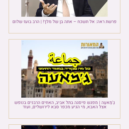
פרשת ראה: אל תשכח – אתה בן של מלך! | הרב בועז שלום
גַ'מַאעַה | מפגש פיסגה בתל אביב, האחים הרבנים בנופש
אצל האבא, מי הגיע מכפר סבא לירושלים, ועוד