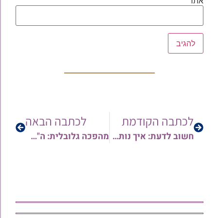
אתר
לכתבה הקודמת
לכתבה הבאה
חשוב לדעת: איך נותנים מעשר ראשון ללוי או מעשר עני לעני? | הרב אורן צדוק
מהפכה גלובלית: ה"מיחזור" בראי ההלכה | שיעור מיוחד מפי הרב ישי יפת