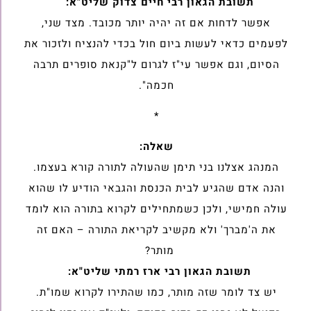
תשובת הגאון רבי חיים צדוק שליט"א:
אפשר לדחות אם זה יהיה יותר מכובד. מצד שני,
לפעמים כדאי לעשות ביום ‏חול בכדי להנציח ולזכור את
הסיום, וגם אפשר עי"ז לגרום ל"קנאת סופרים ‏תרבה
חכמה".‏
*
שאלה:
המנהג אצלנו בני תימן שהעולה לתורה קורא בעצמו.
והנה אדם שהגיע לבית ‏הכנסת והגבאי הודיע לו שהוא
עולה חמישי, ולכן כשמתחילים לקרוא בתורה ‏הוא לומד
את ה'מברך' ולא מקשיב לקריאת התורה – האם זה
מותר?
תשובת הגאון רבי ארז רמתי שליט"א:
יש צד לומר שזה מותר, כמו שהתירו לקרוא שמו"ת.