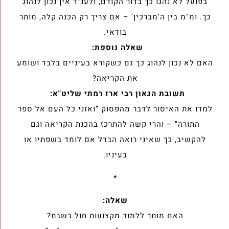
בפועל לא נהגו כך בדור ‏הקודם, ולענ"ד אין נכון לנהוג
כך. ומ"מ בין ה'מברכין' – אם צריך רק הכנה קלה, ‏מותר
בודאי.
שאלה נוספת:
האם לא נכון לנהוג כך גם כשקורא בעיניים בלבד ושומע
את הקריאה?
תשובת הגאון רבי ארז רמתי שליט"א:
למדו את האיסור לדבר מהפסוק "ואזני כל העם אל ספר
התורה" – והרי קשה ‏להתרכז בהכנת הקריאה וגם
להקשיב, כך שאיני רואה הבדל אם לומד בשפתיו ‏או
בעיניו.‏
*
שאלה:
האם מותר ללמוד מקצועות חול בשבת?