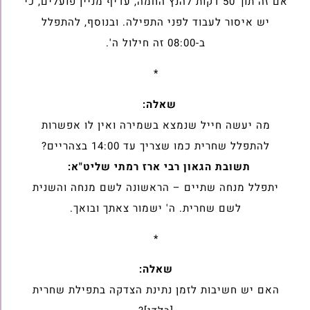
אם זה תוך 50 דקות להנץ החמה, עדיף מניין פועלים, כי
יש איסור לעבוד לפני ‏התפילה. ובנוסף, להתפלל
ב-08:00 זה חילול ה'.‏
*
שאלה:
מה יעשה חייל שנמצא בשמירה ואין לו אפשרות
להתפלל שחרית כמו שצריך ‏עד 14:00 בצהריים?
תשובת הגאון רבי ארז רמתי שליט"א:
יתפלל מנחה שתיים – הראשונה לשם מנחה והשנית
לשם שחרית. ה' ישמור ‏צאתך ובואך.
*
שאלה:
האם יש חשיבות לזמן נתינת הצדקה בתפילת שחרית