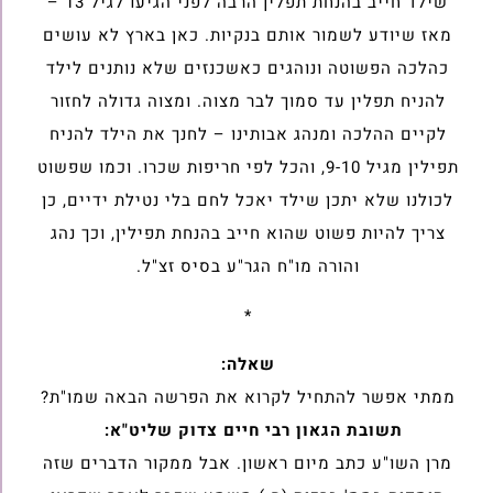
שילד חייב בהנחת תפלין ‏הרבה לפני הגיעו לגיל 13 –
מאז שיודע לשמור אותם בנקיות. כאן בארץ לא ‏עושים
כהלכה הפשוטה ונוהגים כאשכנזים שלא נותנים לילד
להניח תפלין עד ‏סמוך לבר מצוה. ומצוה גדולה לחזור
לקיים ההלכה ומנהג אבותינו – לחנך את ‏הילד להניח
תפילין מגיל 9-10, והכל לפי חריפות שכרו. וכמו שפשוט
לכולנו ‏שלא יתכן שילד יאכל לחם בלי נטילת ידיים, כן
צריך להיות פשוט שהוא חייב ‏בהנחת תפילין, וכך נהג
והורה מו"ח הגר"ע בסיס זצ"ל.‏
*
שאלה:
ממתי אפשר להתחיל לקרוא את הפרשה הבאה שמו"ת?
תשובת הגאון רבי חיים צדוק שליט"א:
מרן השו"ע כתב מיום ראשון. אבל ממקור הדברים שזה