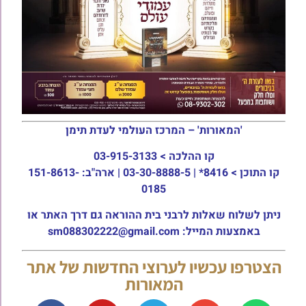
'המאורות' – המרכז העולמי לעדת תימן
קו ההלכה >
03-915-3133
קו התוכן >
8416* | 03-30-8888-5 | ארה"ב: 151-8613-
0185
ניתן לשלוח שאלות לרבני בית ההוראה גם דרך האתר או
באמצעות המייל: sm088302222@gmail.com
הצטרפו עכשיו לערוצי החדשות של אתר
המאורות