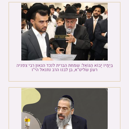
בְּיָמָיו יָבוֹא הַגּוֹאֵל: שמחת הברית לנכד הגאון רבי צפניה
רענן שליט"א, בן לבנו הרב נתנאל הי"ו