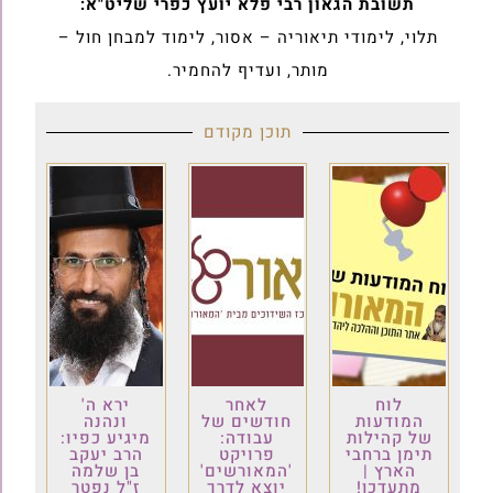
תשובת הגאון רבי פלא יועץ כפרי שליט"א:
תלוי, לימודי תיאוריה – אסור, לימוד למבחן חול –
מותר, ועדיף להחמיר.‏
תוכן מקודם
לוח
לאחר
ירא ה'
המודעות
חודשים של
ונהנה
של קהילות
עבודה:
מיגיע כפיו:
תימן ברחבי
פרויקט
הרב יעקב
הארץ |
'המאורשים'
בן שלמה
מתעדכן!
יוצא לדרך
ז"ל נפטר