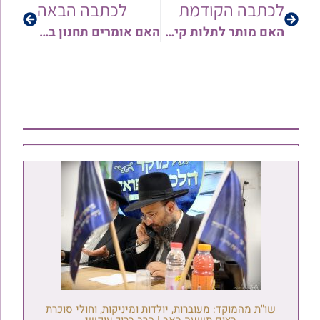
לכתבה הקודמת
לכתבה הבאה
האם מותר לתלות קישוטי סוכה בחול המועד? מאת הגאון הרב אורן צדוק שליט"א
האם אומרים תחנון בתפילת מנחה או לא? והאם נהגו לעמוד במסירת שיעור ומתי זמן תפילת מנחה – מאת הגאון רבי ארז רמתי שליט"א
שו"ת מהמוקד: מעוברות, יולדות ומיניקות, וחולי סוכרת
בצום תשעה באב | הרב ברוך עוקשי