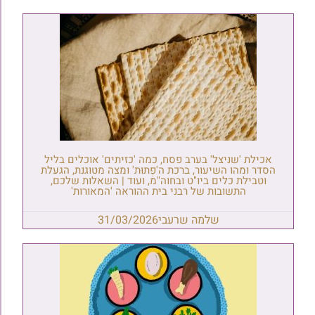
אכילת 'שניצל' בערב פסח, כמה 'כזיתים' אוכלים בליל
הסדר ומהו השיעור, ברכת ה'פְתוּת' ומצה מטוגנת, הגעלת
וטבילת כלים ביו"ט ובחוה"מ, ועוד | השאלות שלכם,
התשובות של רבני בית ההוראה 'המאורות'
שלמה שרעבי
31/03/2026