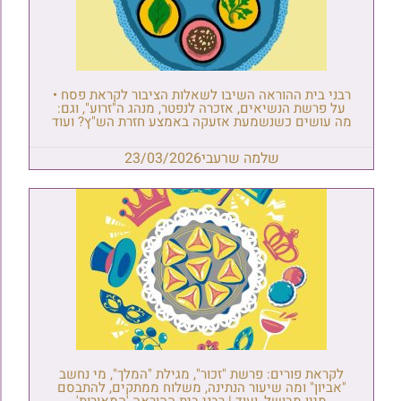
רבני בית ההוראה השיבו לשאלות הציבור לקראת פסח •
על פרשת הנשיאים, אזכרה לנפטר, מנהג ה"זרוע", וגם:
מה עושים כשנשמעת אזעקה באמצע חזרת הש"ץ? ועוד
שלמה שרעבי
23/03/2026
לקראת פורים: פרשת "זכור", מגילת "המלך", מי נחשב
"אביון" ומה שיעור הנתינה, משלוח ממתקים, להתבסם
מיין מבושל, ועוד | רבני בית ההוראה 'המאורות'