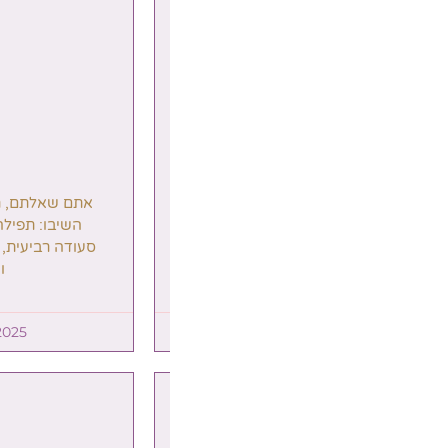
אתם שאלתם, רבני בית ההוראה
רבני 'המא
השיבו: תפילה וזמנה, ברכות,
הציבור: קשר
סעודה רביעית, חמאת חלב נוכרי,
'גרנולה', א
ועוד
טעימה מת
אפס'
5
20/11/2025