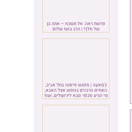
ן
ב,
א,
עוד