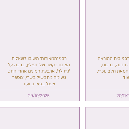
פרשת ראה: אל תשכח – אתה ב
של מלך! | הרב בועז שלום
ורות' השיבו לשאלות
 של תפילין, ברכה על
רבעת המינים אחרי החג,
בשיל בשרי, 'מספר
גַ'מַאעַה | מפגש פיסגה בתל אבי
 בפאות, ועוד
האחים הרבנים בנופש אצל האב
מי הגיע מכפר סבא לירושלים, ו
29/10/202