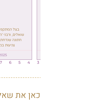
בצל המתקפה באיראן: אתם
אתם שואלי
שואלים, ורבני 'המאורות' משיבים –
עונים: מקב
חתונה שנדחתה, גל שקט, חוסר
הלכות תפיל
צניעות במקלטים, ועוד
5
19/06/2025
13
12
11
10
9
8
7
6
5
4
3
אן את שאלתך בכל נושא ועניין 