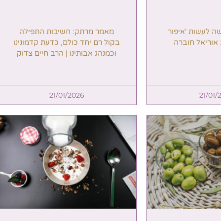
ק: חשיבות התפילה
 כולם, כדעת קדמונינו
תינו | הרב חיים צדוק
21/01/202