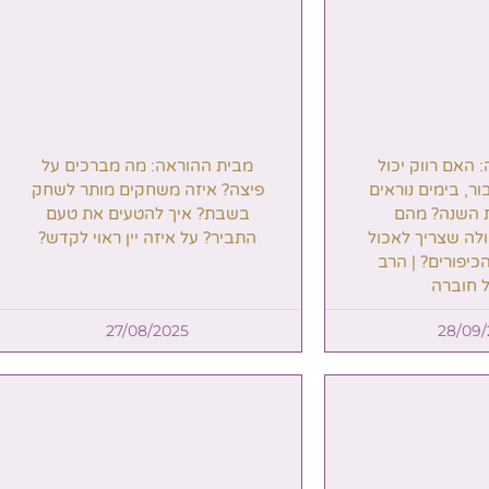
רגע נדיר: אלפי אברכים השתתפ
בסיום המסכת הגדול בעולם | צ
בתיעודים המרהיבים
לכל העידכונים
אה: מה מברכים על
 משחקים מותר לשחק
ך להטעים את טעם
איזה יין ראוי לקדש?
להצטרפות לרשימת
התפוצה של קו המאורו
27/08/202
הרשמה