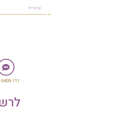
054-5400-111
054-5400-111
לרשימת רבני ומורי ב
לחץ כאן