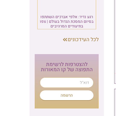
ו
פו
ת