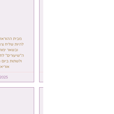
מבית ההוראה: האם רווק יכול
מבית ההור
להיות שליח ציבור, בימים נוראים
פיצה? איזה
ובשאר ימות השנה? מהם
בשבת? אי
ה"שיעורים" לחולה שצריך לאכול
התביר? על 
ולשתות ביום הכיפורים? | הרב
אוריאל חוברה
5
28/09/2025