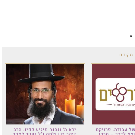
*
 מקודם
ל עבודה: פרויקט
ירא ה' ונהנה מיגיע כפיו: הרב
וצא לדרך – מרכז
יעקב בן שלמה ז"ל נפטר לאחר