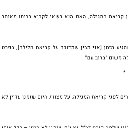
 קריאת המגילה, האם הוא רשאי לקרוא בביתו ‏מאוחר
יע הזמן [אני מבין שמדובר על קריאת הלילה], ‏בפרט
 משום "ברוב עם".‏
*
ם לפני קריאת המגילה, על מצוות היום שזמנן ‏עדיין לא
ינו שלמה קורח זצ"ל, ואע"פ שזמנן לא הגיע – ‏בכל אופן