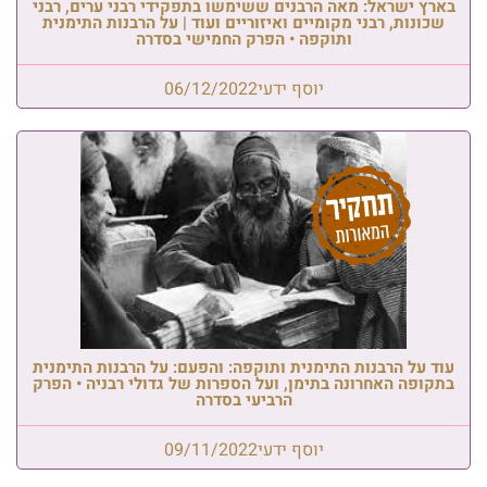
בארץ ישראל: מאה הרבנים ששימשו בתפקידי רבני ערים, רבני
שכונות, רבני מקומיים ואיזוריים ועוד | על הרבנות התימנית
ותוקפה • הפרק החמישי בסדרה
יוסף ידעי
06/12/2022
עוד על הרבנות התימנית ותוקפה: והפעם: על הרבנות התימנית
בתקופה האחרונה בתימן, ועל הספרות של גדולי רבניה • הפרק
הרביעי בסדרה
יוסף ידעי
09/11/2022