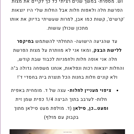
וש. מספרת- במשך שנים רציתי כל כך לקיים את מצות
הפרשת חלה ולאפות חלות אבל החלות שלי היו יוצאות
'קרשים', קשות כמו אבן, למרות שעשיתי בדיוק את אותו
מתכון שכולן עושות.
עד שהגיעה הישועה- התחלתי להשתמש
במיקסר
ללישת הבצק
, ומאז אני לא מוותרת על מצות הפרשת
חלה אני אופה חלות ולחמניות לכבוד שבת קודש,
והחלות יוצאות רכות ונפלאות, אנחנו משפחה גדולה ב"ה
ולא קונים חלות בחנות הכל תוצרת בית בחסדי ד'!
ציפוי מעניין לחלות-
עצה של ד. מומחית באפית
חלות- לערבב בתוך הביצה 1/4 כפית שמן זית
ומעט…כן, סילאן
(ד. מזלפת מעט סילאן מתוך
בקבוק עם מזלף)