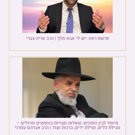
פרשת ראה: יש לי אבא מלך | הרב אריה צברי
מיוחד לבין הזמנים: שאלות מצויות בנופשים וטיולים –
טבילת כלים, נטילת ידים, ברכות ועוד | הרב אברהם עמרני