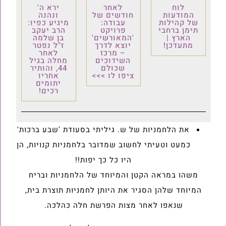
לוח
לאחר
ירא ה'
המודעות
חודשים של
ונהנה
של קהילות
עבודה:
מיגיע כפיו:
תימן ברחבי
פרויקט
הרב יעקב
הארץ |
'המאורשים'
בן שלמה
מתעדכן!
יוצא לדרך
ז"ל נפטר
– מרכז
לאחר
השידוכים
מחלה בגיל
שכולם
44, והותיר
ציפו לו >>>
אחריו
יתומים
רכים!
את הלחמניות של ש. גיליתי בסעודת 'שבע ברכות'
כמעט וטעיתי לחשוב שמדובר בלחמניות קנויות, הן
היו כל כך יפות!!
משהו במראה הקטן והמיוחד של הלחמניות ובריח
המיוחד שלהן הסגיר את היותן לחמניות תוצרת בית,
שנאפו לאחר מצות הפרשת חלה כהלכה.