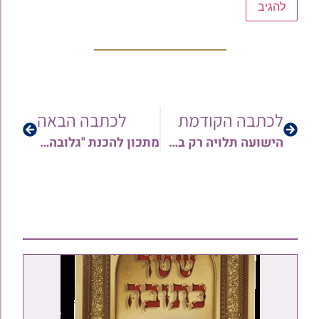
לכתבה הקודמת
לכתבה הבאה
הישועה תלויה רק בתפילה – החיזוק היומי עם הרבנית א. יפת תחי' | האזנה עריבה
מתכון להכנת "גלובה" – "זלביה" לכבוד שבת קודש וגם לימות החול – בתאבון!