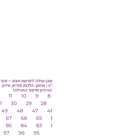
משכן שילה' לפרשת תצוה – זכור
גליון 'דרך הבעל שם טוב' לפרשת תרומה
גלי
 | מרתק: הלכות פורים, חידון
תשפ"ה
ההיגיון וסיפור המגילה!
18
17
16
15
14
13
12
11
10
9
8
7
36
35
34
33
32
31
30
29
28
55
54
53
52
51
50
49
48
47
4
73
72
71
70
69
68
67
66
65
91
90
89
88
87
86
85
84
83
100
99
98
97
96
95