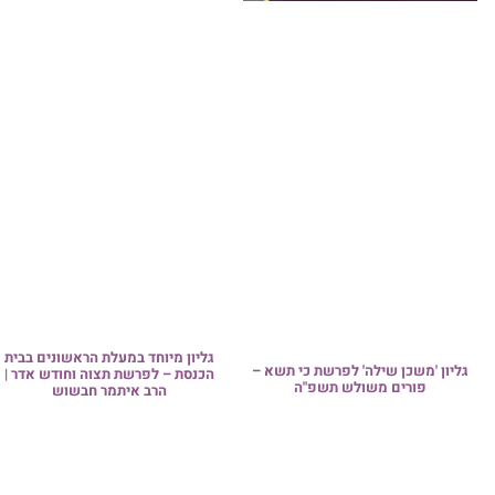
פרשת ראה: אל תשכח – אתה ב
של מלך! | הרב בועז שלום
ן מיוחד במעלת הראשונים בבית
ת – לפרשת תצוה וחודש אדר |
גַ'מַאעַה | מפגש פיסגה בתל אבי
הרב איתמר חבשוש
האחים הרבנים בנופש אצל האב
מי הגיע מכפר סבא לירושלים, ו