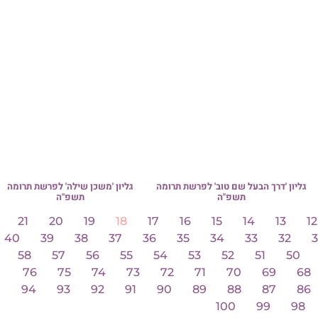
רגע נדיר: אלפי אברכים השתתפ
בסיום המסכת הגדול בעולם | צ
בתיעודים המרהיבים
לכל העידכונים
ון 'משכן שילה' לפרשת תרומה
תשפ"ה
להצטרפות לרשימת
21
20
19
התפוצה של קו המאורו
40
39
38
3
58
57
56
76
75
74
94
93
92
הרשמה