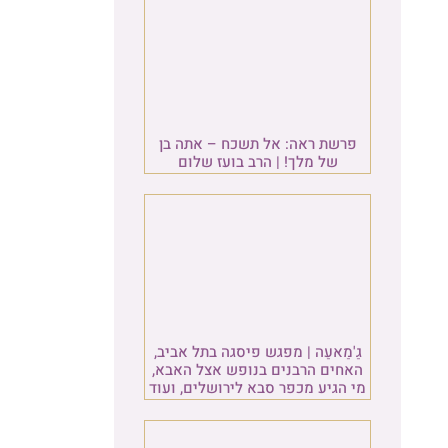
ן
ב,
א,
עוד