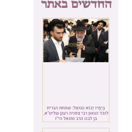
ית
"א,