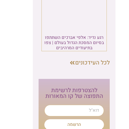
ו
פו
ת