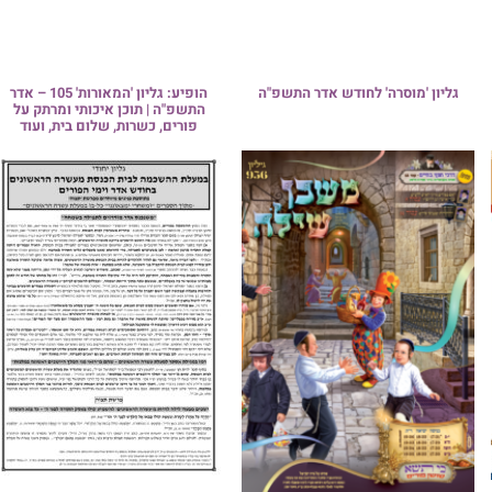
הופיע: גליון 'המאורות' 105 – אדר
פ"ה | תוכן איכותי ומרתק על
רים, כשרות, שלום בית, ועוד
בְּיָמָיו יָבוֹא הַגּוֹאֵל: שמחת הבר
לנכד הגאון רבי צפניה רענן שליט
בן לבנו הרב נתנאל הי"ו