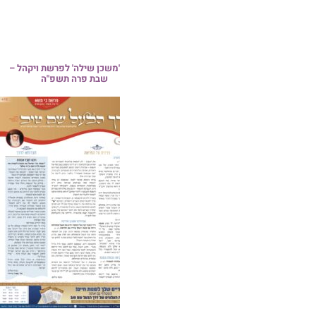
גליון 'מוסרה' לחודש אדר התשפ"ה
 'משכן שילה' לפרשת ויקהל –
התש
שבת פרה תשפ"ה
פו