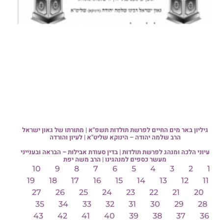
גיליון באר מים החיים לפרשת תולדות תשפ"א | מתורתו של גאון ישראל
הרב שלמה יהודה – הינוקא שליט"א | לעיון והורדה
עיוני הלכה ומנהג לפרשת תולדות | בדין סעודת אבילות – הבראה ובענייני
מעשר כספים למנהגינו | הרב משה יפת
10
9
8
7
6
5
4
3
2
1
19
18
17
16
15
14
13
12
11
27
26
25
24
23
22
21
20
35
34
33
32
31
30
29
28
43
42
41
40
39
38
37
36