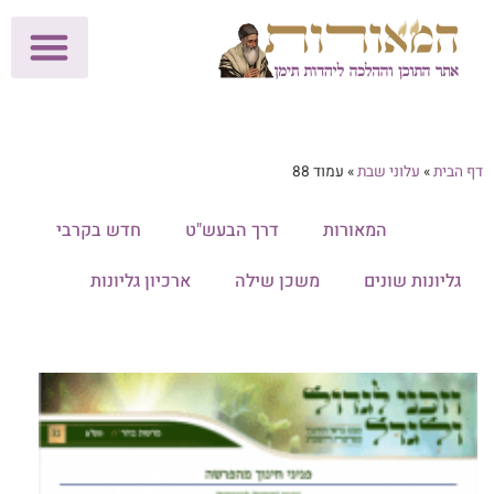
לתרומות >>
מכון הוצאה לאור
הפעילות שלנו
עלוני שבת
בית הוראה
חנות המאור
דף הבית
»
עלוני שבת
»
עמוד 88
הכל
המאורות
דרך הבעש"ט
חדש בקרבי
גליונות שונים
משכן שילה
ארכיון גליונות