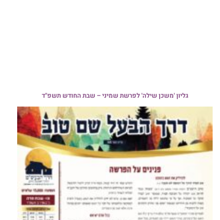
גליון 'משכן שילה' לפרשת שמיני – שבת החודש תשפ"ד