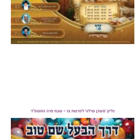
גליון 'משכן שילה' לפרשת צו – שבת פרה התשפ"ד