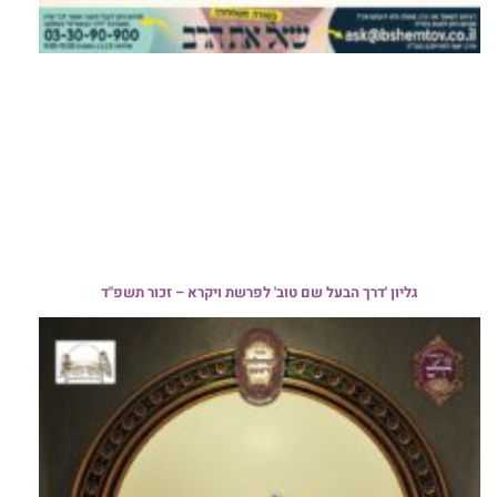
גליון 'דרך הבעל שם טוב' לפרשת ויקרא – זכור תשפ"ד