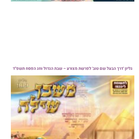
גליון 'דרך הבעל שם טוב' לפרשת מצורע – שבת הגדול וחג הפסח תשפ"ד