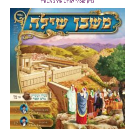
גליון 'מוסרה' לחודש אדר ב' תשפ"ד