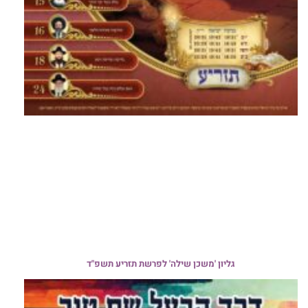
גליון 'משכן שילה' לפרשת תזריע תשפ"ד