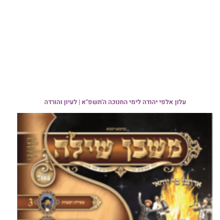
עלון אלפי יהודה לימי החנוכה ה'תשפ"א | לעיון והורדה