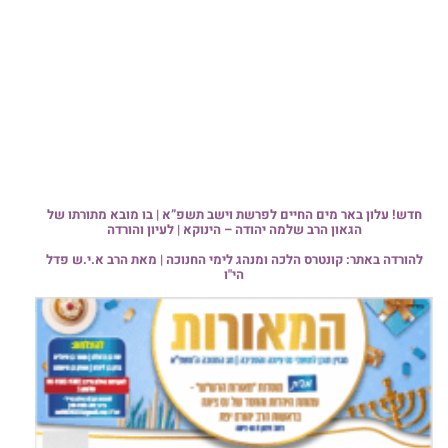
חדש! עלון באר מים החיים לפרשת וישב תשפ”א | בו מובא מתורתו של
הגאון הרב שלמה יהודה – הינוקא | לעיון והורדה
להורדה באתר: קונטרס הלכה ומנהג לימי החנוכה | מאת הרב א.י.ש פדל
הי"ו