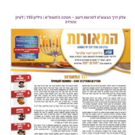
עלון דרך הבעש"ט לפרשת וישב – חנוכה ה'תשפ"א | גיליון 193 | לעיון
והורדה