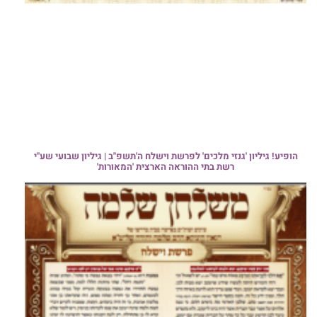
הופיע! גיליון 'גנזי מלכים' לפרשת וישלח ה'תשפ"ב | גיליון שבועי שע"י
רשת בתי ההוראה הארצית 'המאורות'