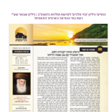
הופיע! גיליון 'גנזי מלכים' לפרשת תולדות ה'תשפ"ב | גיליון שבועי שע"י
רשת בתי ההוראה הארצית 'המאורות'