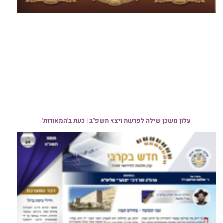
עלון משכן שילה לפרשת ויצא תשפ"ב | כעת ב'המאורות'