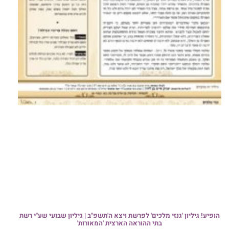
הופיע! גיליון 'גנזי מלכים' לפרשת ויצא ה'תשפ"ב | גיליון שבועי שע"י רשת
בתי ההוראה הארצית 'המאורות'