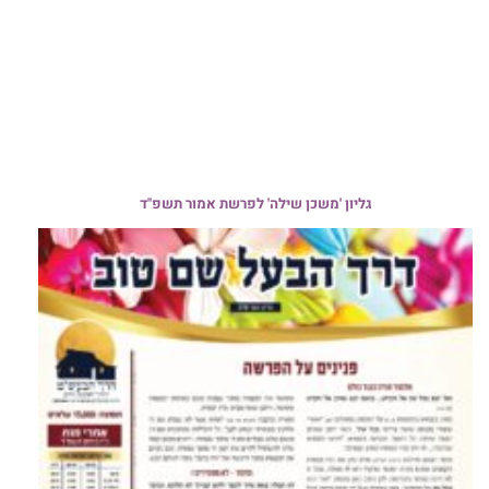
גליון 'משכן שילה' לפרשת אמור תשפ"ד