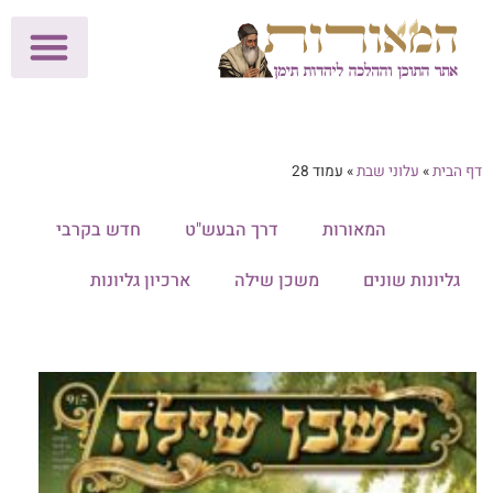
לתרומות >>
מכון הוצאה לאור
הפעילות שלנו
עלוני שבת
בית הוראה
חנות המאור
דף הבית
»
עלוני שבת
»
עמוד 28
הכל
המאורות
דרך הבעש"ט
חדש בקרבי
גליונות שונים
משכן שילה
ארכיון גליונות