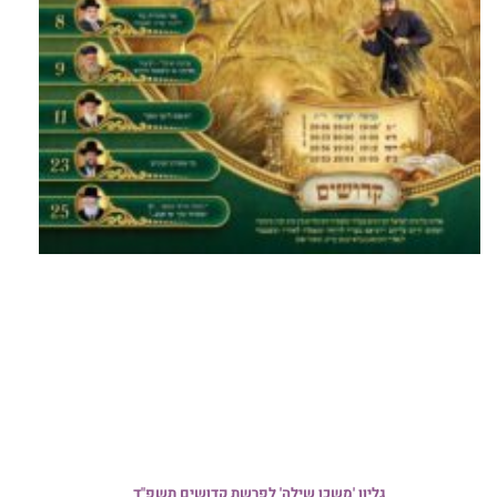
גליון 'משכן שילה' לפרשת קדושים תשפ"ד