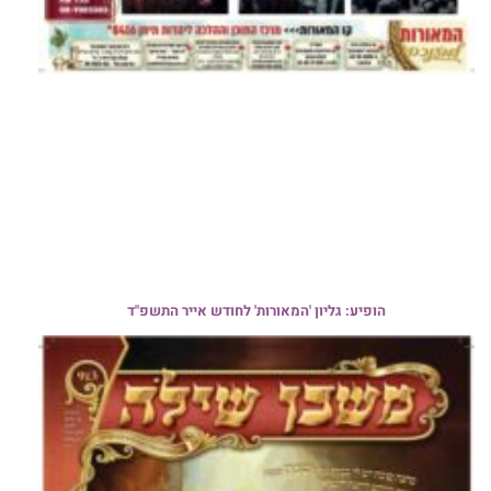
הופיע: גליון 'המאורות' לחודש אייר התשפ"ד