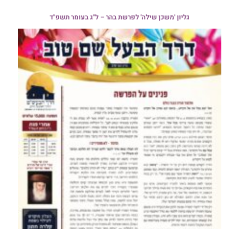
גליון 'משכן שילה' לפרשת בהר – ל"ג בעומר תשפ"ד