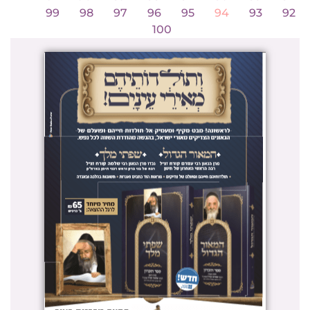
99
98
97
96
95
94
93
92
100