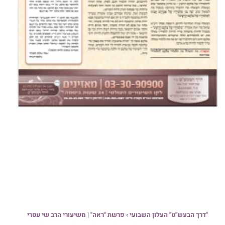
"דרך הבעש"ט" העלון השבועי › פרשת "ראה" | משיעורי הרב שי עטרי