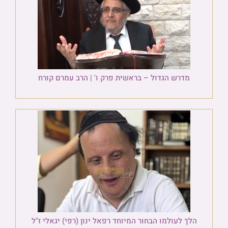
מדרש הגדול – בראשית פרק ו' | הרב עמרם קורח
הלך לעולמו הבחור המיוחד רפאל ינון (רפי) יגאלי ז"ל