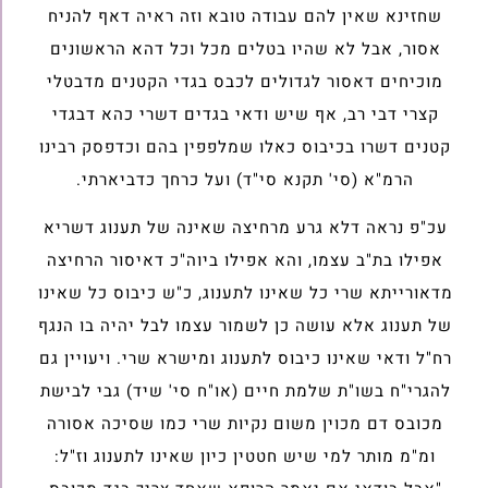
שחזינא שאין להם עבודה טובא וזה ראיה דאף להניח
אסור, אבל לא שהיו בטלים מכל וכל דהא הראשונים
מוכיחים דאסור לגדולים לכבס בגדי הקטנים מדבטלי
קצרי דבי רב, אף שיש ודאי בגדים דשרי כהא דבגדי
קטנים דשרו בכיבוס כאלו שמלפפין בהם וכדפסק רבינו
הרמ"א (סי' תקנא סי"ד) ועל כרחך כדביארתי.
עכ"פ נראה דלא גרע מרחיצה שאינה של תענוג דשריא
אפילו בת"ב עצמו, והא אפילו ביוה"כ דאיסור הרחיצה
מדאורייתא שרי כל שאינו לתענוג, כ"ש כיבוס כל שאינו
של תענוג אלא עושה כן לשמור עצמו לבל יהיה בו הנגף
רח"ל ודאי שאינו כיבוס לתענוג ומישרא שרי. ויעויין גם
להגרי"ח בשו"ת שלמת חיים (או"ח סי' שיד) גבי לבישת
מכובס דם מכוין משום נקיות שרי כמו שסיכה אסורה
ומ"מ מותר למי שיש חטטין כיון שאינו לתענוג וז"ל: