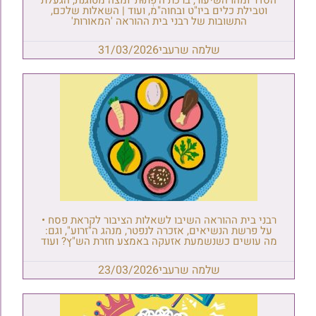
הסדר ומהו השיעור, ברכת ה'פְתוּת' ומצה מטוגנת, הגעלת
וטבילת כלים ביו"ט ובחוה"מ, ועוד | השאלות שלכם,
התשובות של רבני בית ההוראה 'המאורות'
שלמה שרעבי
31/03/2026
רבני בית ההוראה השיבו לשאלות הציבור לקראת פסח •
על פרשת הנשיאים, אזכרה לנפטר, מנהג ה"זרוע", וגם:
מה עושים כשנשמעת אזעקה באמצע חזרת הש"ץ? ועוד
שלמה שרעבי
23/03/2026