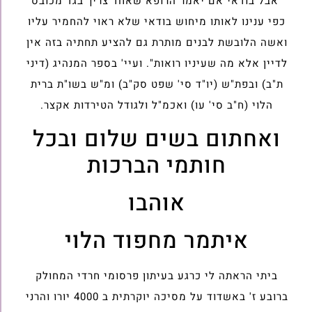
"אבל בודאי אם יאמר הרופא שאחד צריך בגד מכובס
כפי ענינו לאותו מיחוש בודאי שלא ראוי להחמיר עליו
ואשה הלובשת לבנים מותרת גם להציע תחתיה בזה אין
לדיין אלא מה שעיניו רואות". ועיי' בספר המנהיג (דיני
ת"ב) ובפת"ש (יו"ד סי' שפט סק"ב) ומ"ש בשו"ת ברית
הלוי (ח"ב סי' עו) ואכמ"ל ולגודל הטירדות אקצר.
ואחתום בשים שלום ובכל
חותמי הברכות
אוהבו
איתמר מחפוד הלוי
ביתי הראתה לי כרגע בעיתון פרסומי חרדי המחולק
ברובע ז' באשדוד על מסיכה יוקרתית ב 4000 יורו והרני