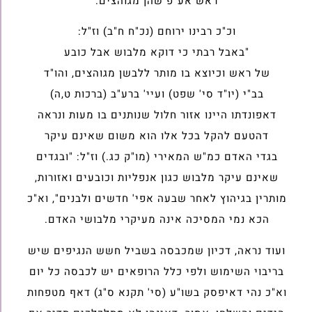
ראש אע"פ שהן מגוהצים.
וכ"כ רבינו ירוחם (נכ"ח ח"ב) וז"ל:
"באבל רבתי כי דוקא מלבוש אבל כובע
של ראש וכיוצא בו מותר ללבשן מגוהצים, והו"ד
בב"י (יו"ד סי' שפט) ועיי' ברע"ב (ברכות ט,ה)
דאפונדתו היינו אזור חלול שנותנים בו מעות ונראה
דהטעם להקל בכל אלו הוא משום שאינם עיקר
בגדי האדם כמ"ש המאירי (מו"ק כג.) וז"ל: "ובגדים
שאינם עיקר מלבוש כגון אנפליות וכובעים ואזורות,
מותרין בגיהוץ לאחר שבעה אפי' חדשים ולבנים", וא"כ
הכא נמי המסיכה אינה מעיקרי מלבושי האדם.
ועוד נראה, דכיון שמכבסה בשביל חשש הנגיפים שיש
בריבוי השימוש ולפי כלל הרופאים יש לכבסה כל יום
וא"כ נהי דאיפסק בשו"ע (סי' תקנא ס"ג) דאף מטפחות