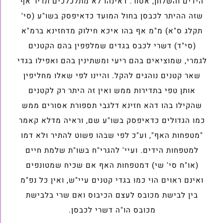
הידים והשלחן, אסור. דאינהו לא מתלכלכים תדיר אף
שזה ההיתר לכבסן בחול המועד כדאיפסק בשו"ע (סי'
תקלג ס"א) מ"מ אף בהו איכא חילוק מדחזינא ברמ"א
(סי"ד) דשרי לכבס בגדים שמלפפין בהם הקטנים
לגמרי, שמוציאים בהם ריעי ומשתינין בהם ואפילו בגדי
שאר קטנים נוהגים להקל. והיינו לפי שאלו מחליפין
אותן טפי בתדירות ממש ואין זה היתר רק לקטנים
שהקילו בהו דהא חזינא דלגבי תספורת אסורים ממש
כמו הגדולים כדאיפסק בשו"ע שם, וראיה מדלא קאמר
"מטפחות האף", וע"כ לפי שבהו פשוט להתיר ולא דמו
למטפחות הידים. ועיי' להגרי"ח בשו"ת שלמת חיים
(או"ח סי' שי) דמטפחות האף אם שכיח שמטונפים
ואינם ראוים הוי כמו בגדי קטנים עיי"ש, ואין כל נפ"מ
בין לבישת מכובס לעצם הכיבוס ואם שרי בלבישת
מכובס הו"ה דשרי לכבסן.