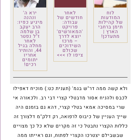
לוח
לאחר
ירא ה'
המודעות
חודשים של
ונהנה
של קהילות
עבודה:
מיגיע כפיו:
תימן ברחבי
פרויקט
הרב יעקב
הארץ |
'המאורשים'
בן שלמה
מתעדכן!
יוצא לדרך
ז"ל נפטר
– מרכז
לאחר
השידוכים
מחלה בגיל
שכולם
44, והותיר
ציפו לו >>>
אחריו
יתומים
רכים!
ולא קשה ממה דר"ש בגמ' (תענית כט:) מוכיח דאפילו
לכבס ולהניח אסור מדבטלי קצרי דבי רב. ולכאורה אי
שרי במסיכה אמאי בטלי קצרי, דהא גם בזמנם היה
שייך העניין של כיבוס לרפואה, רק דלק"מ דלצורך זה
כללות הקצרי נתבטל כי זה מקרים שלא כל כך מצויים
שבשבילם יצטרכו הקצרי לפתוח, וגם ראייתו ממה