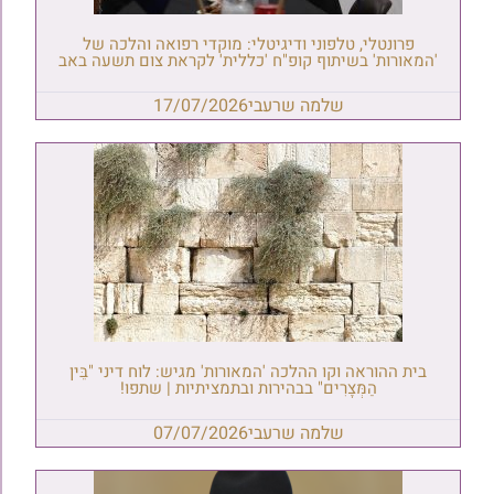
פרונטלי, טלפוני ודיגיטלי: מוקדי רפואה והלכה של
'המאורות' בשיתוף קופ"ח 'כללית' לקראת צום תשעה באב
שלמה שרעבי
17/07/2026
בית ההוראה וקו ההלכה 'המאורות' מגיש: לוח דיני "בֵּין
הַמְּצָרִים" בבהירות ובתמציתיות | שתפו!
שלמה שרעבי
07/07/2026