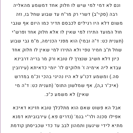
וגם לא דמי למי שיש לו חלוק אחד דמשמע מהאליה
רבה (סקי"ב) דשרי רק מר"ח עד שבוע שחל בו, וזה
משום דלא היו רגילים לכבסם תדיר כמו היום אף שגבי
חול המועד התירו למי שאין לו אלא חלוק אחד ופרש"י
(תענית כט: ד"ה ובמי) הוא מפני הכנימה, מ"מ גבי שבוע
שחל ת"ב חמיר טפי ולא התירו למי שאין לו חלוק אחד
כיון דלא חשיב שנצרך לו טובא ורק מר בריה דרבינא
עבדא ליה אימיה ז' חלוקים לז' יומי כדאיתא (עירובין
סה.) ומשמע דכו"ע לא היו נהיגי בהכי וכ"מ במדרש
(איכ"ר ג,ה), אף שמלשון התוס' (תענית כט: ד"ה מי
שאין) לא משמע כ"כ.
אבל הא פשוט שאם הוא מתלכלך טובא חזינא דאיכא
אפילו סכנה ולר"י בגמ' (נדרים פא.) עירבוביתא דמנא
מתיא לידי שיגעון ותמהון לבב עד כדי שכביסתן קודמת