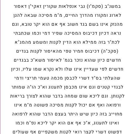
במשנ"ב (סקמ"ו) גבי אנפלאות שקורין זאקי"ן דאסור
לארוג ומקורו מהדרך החיים, מ"מ מסיכה שבאה להגן
מהנזק אינו בשם בגד חשוב אף אם הוא יקר טובא, וגם
נראה דכיון דכיבוס המסיכה שפיר דמי וכמו שכתבתי
לכת"ר בזה ממילא הוא הדין לקנות ומשמע מהמג"א
(סקכ"ה) דכיבוס חמיר טפי מהאיסור לקנות בגדים
חדשים כיון שהוא נזכר בגמ' לאיסור משא"כ בבגדים
חדשים לפי שעדיין אינו שלו ולא נקרא שמו עליו, וכיון
שהעלתי בס"ד דשרי לכבסן מכמה טעמי תריצי ודמי
לבגדי קטנים וגם אינו מכבסן לתענוג וא"כ הו"ה שמותר
לקנותן. וגם ליכא שום שמחה בדבר שהוא לצורך בריאות
ורפואה ואף אם יכול לקנות מסיכה פשוטה מ"מ אינו
מחוייב בזה כיון שיש היתר בעצם הדבר שהוא לרפואה
ואינו לתענוג, א"כ אף אם הוא יקר ליכא נפ"מ וכמו
דפשוט דשרי לקצר רואי לקנות משקפיים אף שעולים