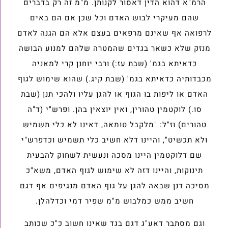
הרמ"א דהוא הדין דאסור לקנותן. מ"מ זה רק בדברים
שהם מעיקרי לבוש האדם וכל שכן אם הם באים
לרפואה אף שאינם מרפאים בעצם אלא הם הגנה לאדם
מנזק שלא כשאר בגדים שהמטרה שלהם למנוע הבושה
כדאיתא בגמ' (שבת עז:) ורבי יוחנן קרי למאניה
מכבדותיה כדאיתא בגמ' (שבת קיג.) שהוא שימוש לגוף
האדם או ליפות בו הגוף או להגן עליו ולהכי תנן (שבת
סו.) לוקטמין טהורין, ואין יוצאין בהן. ופרש"י (ד"ה
טהורים) וז"ל: "מלקבל טומאה, דאינו לא כלי תשמיש
ולא תכשיט", והיינו דלא חשיב כלי תשמיש וכדפרש"י
שם דלוקטמין היינו מסכה ונעשית לשחוק להבעית
תינוקות, והיינו דזה לא שימוש לגוף האדם, משא"כ
מסיכה דנן שבאה להגן על גוף האדם מנגיפים אף דגם
חשיב ממש כמלבוש מ"מ שפיר דמי וכדלהלן.
וגם מסתבר דאע"ג דגם בגד שאינו חשוב כ"כ שכותב