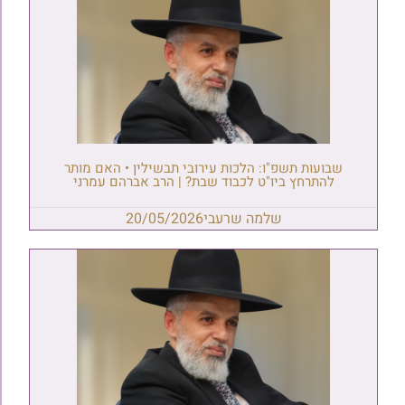
שבועות תשפ"ו: הלכות עירובי תבשילין • האם מותר
להתרחץ ביו"ט לכבוד שבת? | הרב אברהם עמרני
שלמה שרעבי
20/05/2026