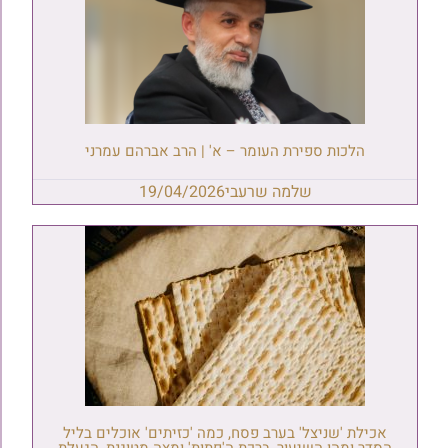
הלכות ספירת העומר – א' | הרב אברהם עמרני
שלמה שרעבי
19/04/2026
אכילת 'שניצל' בערב פסח, כמה 'כזיתים' אוכלים בליל